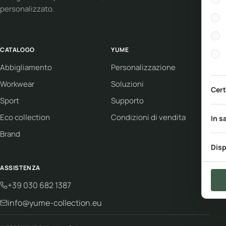
personalizzato.
CATALOGO
YUME
Abbigliamento
Personalizzazione
Workwear
Soluzioni
Cert
Sport
Supporto
Eco collection
Condizioni di vendita
In s
Brand
Disp
ASSISTENZA
+39 030 682 1387
info@yume-collection.eu