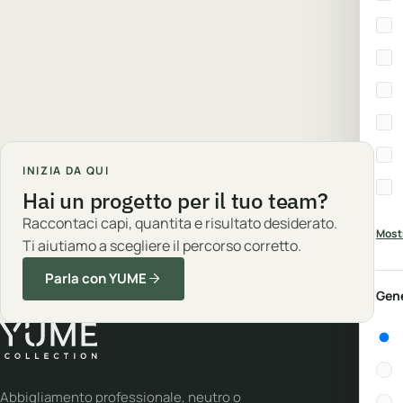
INIZIA DA QUI
Hai un progetto per il tuo team?
Raccontaci capi, quantita e risultato desiderato.
Mostr
Ti aiutiamo a scegliere il percorso corretto.
Parla con YUME
Gen
Gen
Abbigliamento professionale, neutro o