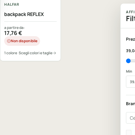
HALFAR
AFF
backpack REFLEX
Fil
a partire da:
17,76
€
Prez
Non disponibile
39,0
1 colore
Scegli colori e taglie
Min
Bra
Cer
Bra