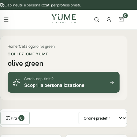
Capi neutri e personalizzati per professionisti.
0
Apri il menu
Apri la ricerca
Account
Apri il 
gorie del catalogo
Home
/
Catalogo
/
olive green
COLLEZIONE YUME
olive green
Cerchi capi finiti?
Scopri la personalizzazione
Filtri
0
Ordina prodotti
Personalizzabile
Personalizzabile