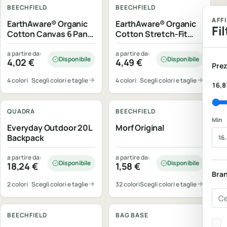
BEECHFIELD
BEECHFIELD
AFF
EarthAware® Organic
EarthAware® Organic
Fil
Cotton Canvas 6 Panel
Cotton Stretch-Fit
Cap
Cap
a partire da:
a partire da:
Disponibile
Disponibile
4,02
€
4,49
€
Prez
4 colori
Scegli colori e taglie
4 colori
Scegli colori e taglie
16,8
Personalizzabile
Personalizzabile
QUADRA
BEECHFIELD
Min
Everyday Outdoor 20L
Morf Original
Backpack
a partire da:
a partire da:
Disponibile
Disponibile
18,24
€
1,58
€
Bra
2 colori
Scegli colori e taglie
32 colori
Scegli colori e taglie
Cer
Personalizzabile
Personalizzabile
BEECHFIELD
BAG BASE
Bra