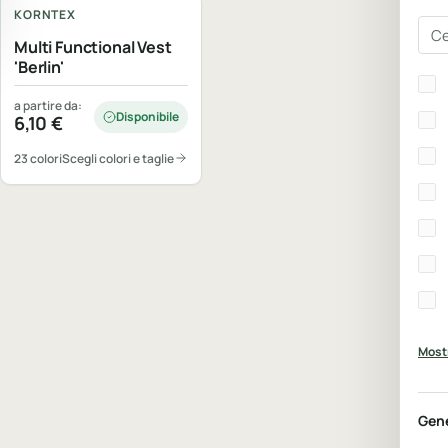
KORNTEX
Cer
Multi Functional Vest
'Berlin'
Bra
a partire da:
Disponibile
6,10
€
23 colori
Scegli colori e taglie
Mostr
Gen