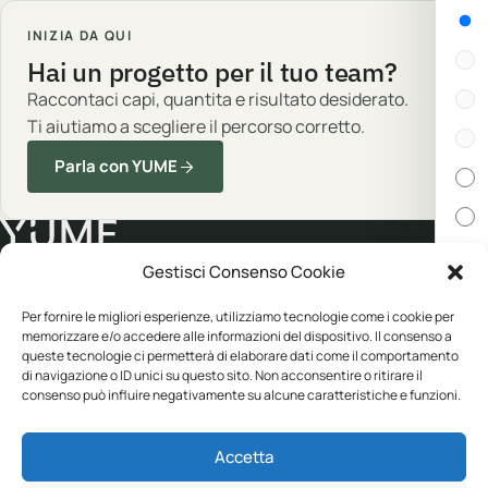
Gen
INIZIA DA QUI
Hai un progetto per il tuo team?
Raccontaci capi, quantita e risultato desiderato.
Ti aiutiamo a scegliere il percorso corretto.
Parla con YUME
Gestisci Consenso Cookie
Cert
Abbigliamento professionale, neutro o
Per fornire le migliori esperienze, utilizziamo tecnologie come i cookie per
personalizzato.
memorizzare e/o accedere alle informazioni del dispositivo. Il consenso a
In s
queste tecnologie ci permetterà di elaborare dati come il comportamento
di navigazione o ID unici su questo sito. Non acconsentire o ritirare il
consenso può influire negativamente su alcune caratteristiche e funzioni.
Disp
CATALOGO
YUME
Accetta
Abbigliamento
Personalizzazione