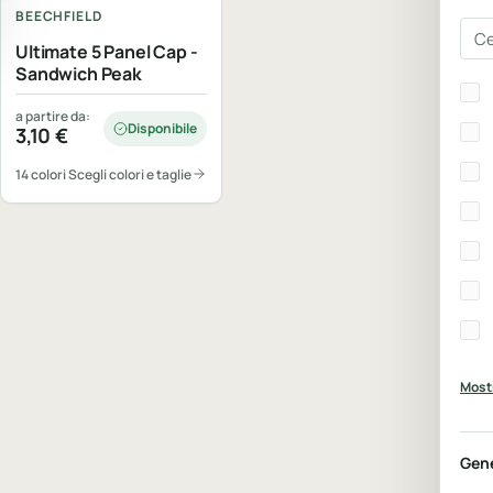
BEECHFIELD
Cer
Ultimate 5 Panel Cap -
Sandwich Peak
Bra
a partire da:
Disponibile
3,10
€
14 colori
Scegli colori e taglie
Mostr
Gen