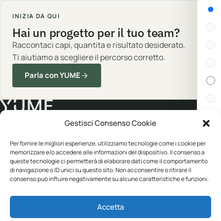
Gen
INIZIA DA QUI
Hai un progetto per il tuo team?
Raccontaci capi, quantita e risultato desiderato.
Ti aiutiamo a scegliere il percorso corretto.
Parla con YUME
Gestisci Consenso Cookie
Cert
Abbigliamento professionale, neutro o
Per fornire le migliori esperienze, utilizziamo tecnologie come i cookie per
personalizzato.
memorizzare e/o accedere alle informazioni del dispositivo. Il consenso a
In s
queste tecnologie ci permetterà di elaborare dati come il comportamento
di navigazione o ID unici su questo sito. Non acconsentire o ritirare il
consenso può influire negativamente su alcune caratteristiche e funzioni.
Disp
CATALOGO
YUME
Accetta
Abbigliamento
Personalizzazione