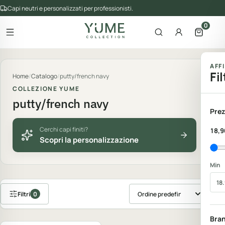
Capi neutri e personalizzati per professionisti.
0
Apri il menu
Apri la ricerca
Account
Apri il 
gorie del catalogo
AFF
Fil
Home
/
Catalogo
/
putty/french navy
COLLEZIONE YUME
putty/french navy
Prez
Cerchi capi finiti?
18,9
Scopri la personalizzazione
Min
Filtri
0
Ordina prodotti
Personalizzabile
Bra