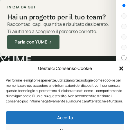
Gen
INIZIA DA QUI
Hai un progetto per il tuo team?
Raccontaci capi, quantita e risultato desiderato.
Ti aiutiamo a scegliere il percorso corretto.
Parla con YUME
Gestisci Consenso Cookie
Cert
Abbigliamento professionale, neutro o
Per fornire le migliori esperienze, utilizziamo tecnologie come i cookie per
memorizzare e/o accedere alle informazioni del dispositivo. Il consenso a
personalizzato.
queste tecnologie ci permetterà di elaborare dati come il comportamento
In s
di navigazione o ID unici su questo sito. Non acconsentire o ritirare il
consenso può influire negativamente su alcune caratteristiche e funzioni.
CATALOGO
YUME
Disp
Accetta
Abbigliamento
Personalizzazione