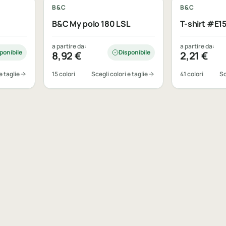
B&C
B&C
B&C My polo 180 LSL
T-shirt #E1
a partire da:
a partire da:
ponibile
Disponibile
8,92
€
2,21
€
e taglie
15 colori
Scegli colori e taglie
41 colori
Sc