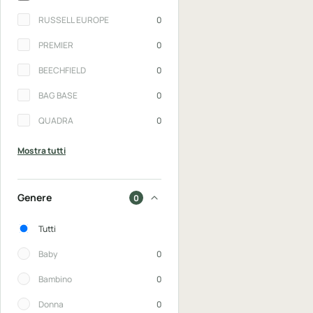
RUSSELL EUROPE
0
PREMIER
0
BEECHFIELD
0
BAG BASE
0
QUADRA
0
Mostra tutti
Genere
0
Genere
Tutti
Baby
0
Bambino
0
Donna
0