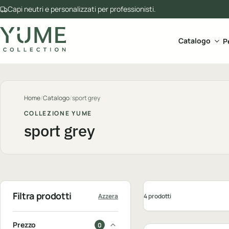
Capi neutri e personalizzati per professionisti.
Apri 
Catalogo
P
Home
/
Catalogo
/
sport grey
COLLEZIONE YUME
sport grey
Filtra prodotti
4 prodotti
Azzera
Personalizzabile
Prezzo
0