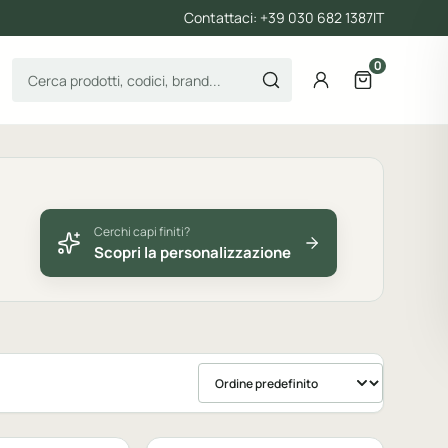
Contattaci: +39 030 682 1387
IT
0
Cerca prodotti
Account
Apri il carre
Cerchi capi finiti?
Scopri la personalizzazione
Ordina prodotti
bile
Personalizzabile