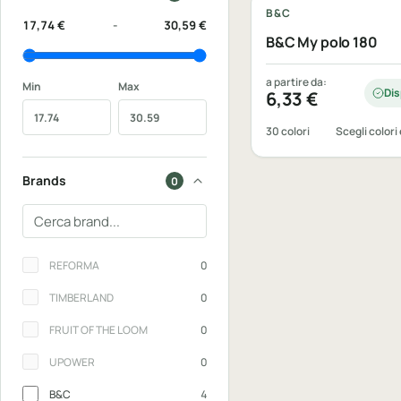
B&C
17,74 €
-
30,59 €
B&C My polo 180
a partire da:
Min
Max
Dis
6,33
€
30 colori
Scegli colori 
Brands
0
Cerca un brand
Brands
REFORMA
0
TIMBERLAND
0
FRUIT OF THE LOOM
0
UPOWER
0
B&C
4