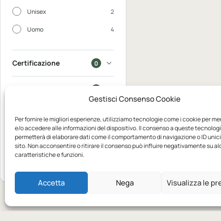
Unisex
2
Uomo
4
Certificazione
0
In saldo
0
Gestisci Consenso Cookie
Disponibili
0
Per fornire le migliori esperienze, utilizziamo tecnologie come i cookie per m
e/o accedere alle informazioni del dispositivo. Il consenso a queste tecnologi
permetterà di elaborare dati come il comportamento di navigazione o ID unic
Mostra
sito. Non acconsentire o ritirare il consenso può influire negativamente su a
4
caratteristiche e funzioni.
Azzera
prodotti
Accetta
Nega
Visualizza le p