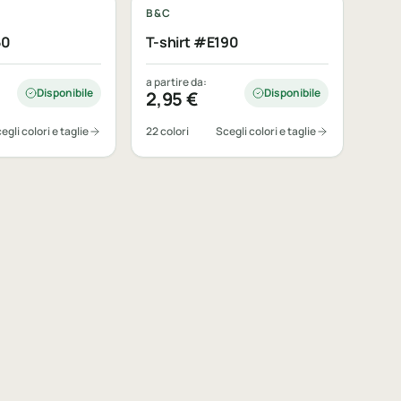
B&C
50
T-shirt #E190
a partire da:
Disponibile
Disponibile
2,95
€
egli colori e taglie
22 colori
Scegli colori e taglie