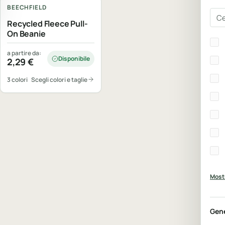
BEECHFIELD
Cer
Recycled Fleece Pull-
On Beanie
Bra
a partire da:
Disponibile
2,29
€
3 colori
Scegli colori e taglie
Mostr
Gen