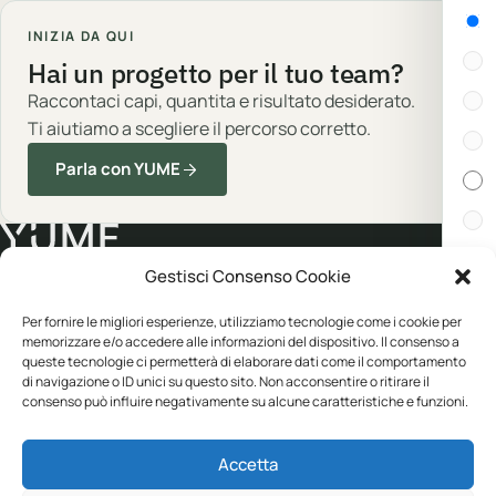
Gen
INIZIA DA QUI
Hai un progetto per il tuo team?
Raccontaci capi, quantita e risultato desiderato.
Ti aiutiamo a scegliere il percorso corretto.
Parla con YUME
Gestisci Consenso Cookie
Cert
Abbigliamento professionale, neutro o
Per fornire le migliori esperienze, utilizziamo tecnologie come i cookie per
personalizzato.
memorizzare e/o accedere alle informazioni del dispositivo. Il consenso a
In s
queste tecnologie ci permetterà di elaborare dati come il comportamento
di navigazione o ID unici su questo sito. Non acconsentire o ritirare il
consenso può influire negativamente su alcune caratteristiche e funzioni.
Disp
CATALOGO
YUME
Accetta
Abbigliamento
Personalizzazione