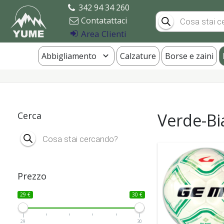
342 94 34 260
Products
Contatattaci
search
Area Clienti
Abbigliamento
Calzature
Borse e zaini
Cerca
Verde-Bi
Products
search
Prezzo
29 €
30 €
29
30