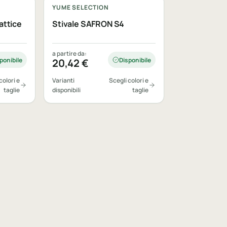
YUME SELECTION
attice
Stivale SAFRON S4
a partire da:
ponibile
Disponibile
20,42
€
colori e
Varianti
Scegli colori e
taglie
disponibili
taglie