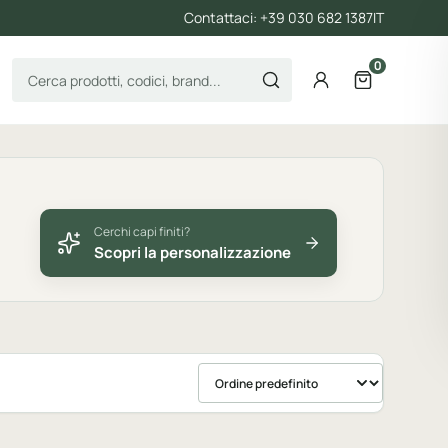
Contattaci: +39 030 682 1387
IT
0
Cerca prodotti
Account
Apri il carre
Cerchi capi finiti?
Scopri la personalizzazione
Ordina prodotti