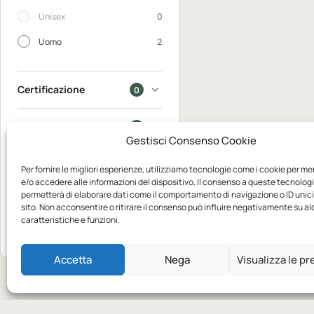
Unisex
0
Uomo
2
Certificazione
0
In saldo
0
Gestisci Consenso Cookie
Disponibili
0
Per fornire le migliori esperienze, utilizziamo tecnologie come i cookie per m
e/o accedere alle informazioni del dispositivo. Il consenso a queste tecnologi
permetterà di elaborare dati come il comportamento di navigazione o ID unic
Mostra
sito. Non acconsentire o ritirare il consenso può influire negativamente su a
2
caratteristiche e funzioni.
Azzera
prodotti
Accetta
Nega
Visualizza le p