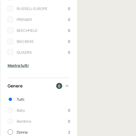
RUSSELL EUROPE
0
PREMIER
0
BEECHFIELD
0
BAG BASE
0
QUADRA
0
Mostra tutti
Genere
0
Genere
Tutti
Baby
0
Bambino
0
Donna
2