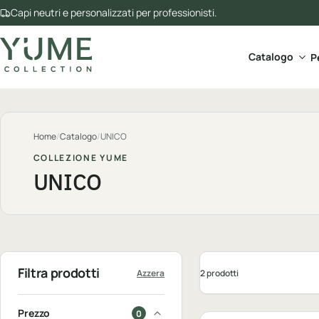
Capi neutri e personalizzati per professionisti.
Apri 
Catalogo
P
Home
/
Catalogo
/
UNICO
COLLEZIONE YUME
UNICO
Filtra prodotti
2 prodotti
Azzera
Personalizzabile
Prezzo
0