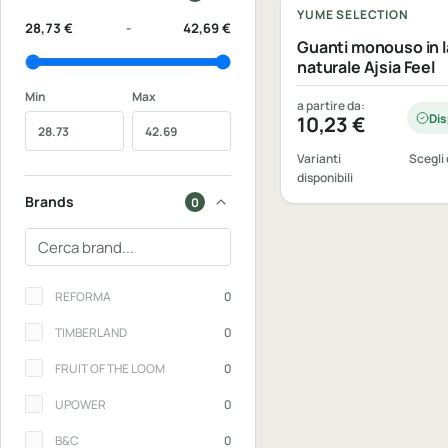
YUME SELECTION
28,73 €
-
42,69 €
Guanti monouso in l
naturale Ajsia Feel
Min
Max
a partire da:
Dis
10,23
€
Varianti
Scegli 
disponibili
Brands
0
Cerca un brand
Brands
REFORMA
0
TIMBERLAND
0
FRUIT OF THE LOOM
0
UPOWER
0
B&C
0