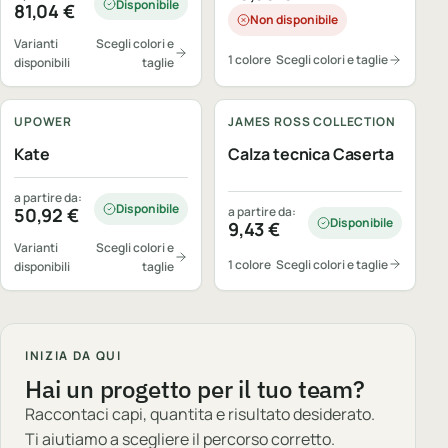
Disponibile
81,04
€
Non disponibile
Varianti
Scegli colori e
1 colore
Scegli colori e taglie
disponibili
taglie
Personalizzabile
Personalizzabile
UPOWER
JAMES ROSS COLLECTION
Kate
Calza tecnica Caserta
a partire da:
Disponibile
50,92
€
a partire da:
Disponibile
9,43
€
Varianti
Scegli colori e
1 colore
Scegli colori e taglie
disponibili
taglie
INIZIA DA QUI
Hai un progetto per il tuo team?
Raccontaci capi, quantita e risultato desiderato.
Ti aiutiamo a scegliere il percorso corretto.