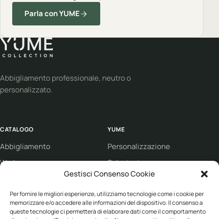
Parla con YUME
Abbigliamento professionale, neutro o
personalizzato.
CATALOGO
YUME
Abbigliamento
Personalizzazione
Workwear
Soluzioni
Gestisci Consenso Cookie
Sport
Supporto
Per fornire le migliori esperienze, utilizziamo tecnologie come i cookie per
Eco collection
Condizioni di vendita
memorizzare e/o accedere alle informazioni del dispositivo. Il consenso a
Brand
queste tecnologie ci permetterà di elaborare dati come il comportamento