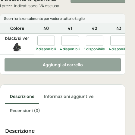
I prezzi indicati sono IVA esclusa.
Colore
40
41
42
43
black/silver
Quantita black/silver, 40
Quantita black/silver, 41
Quantita black/silver, 
Quantita bl
2 disponibili
4 disponibili
1 disponibile
4 disponibili
7
Aggiungi al carrello
Descrizione
Informazioni aggiuntive
Recensioni (0)
Descrizione