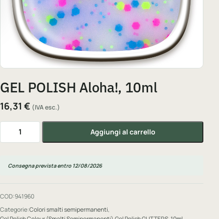
GEL POLISH Aloha!, 10ml
16,31
€
(IVA esc.)
GEL POLISH Aloha!, 10ml quantità
Aggiungi al carrello
Consegna prevista entro 12/08/2026
COD:
941960
Categorie:
Colori smalti semipermanenti
,
Gel Polish Colour (Smalti Semipermanenti)
,
Gel Polish GLITTERS, 10ml
,