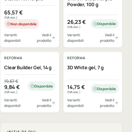
Powder, 100 g
65,57
€
(IVA esc.)
26,23
€
Disponibile
Non disponibile
(IVA esc.)
Varianti
Vedi il
Varianti
Vedi il
disponibili
prodotto
disponibili
prodotto
REFORMA
REFORMA
Clear Builder Gel, 14 g
3D White gel, 7 g
Il prezzo originale era: 19,67 €.
Il prezzo attuale è: 9,84 €.
19,67
€
9,84
€
14,75
€
Disponibile
Disponibile
(IVA esc.)
(IVA esc.)
Varianti
Vedi il
Varianti
Vedi il
disponibili
prodotto
disponibili
prodotto
INIZIA DA QUI