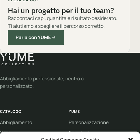
Hai un progetto per il tuo team?
Raccontaci capi, quantita e risultato desiderato.
Ti aiutiamo a scegliere il percorso corretto.
Parla con YUME
Abbigliamento professionale, neutro o
personalizzato.
CATALOGO
YUME
Abbigliamento
Personalizzazione
Workwear
Soluzioni
Gestisci Consenso Cookie