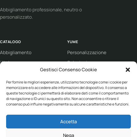
Abbigliamento professionale, neutro o
personalizzato.
CATALOGO
YUME
Abbigliamento
Personalizzazione
Workwear
Soluzioni
Gestisci Consenso Cookie
Sport
Supporto
Eco collection
Per fornire le migliori esperienze, utilizziamo tecnologie come i cookie per
Condizioni di vendita
memorizzare e/o accedere alle informazioni del dispositivo. Il consenso a
Brand
queste tecnologie ci permetterà di elaborare dati come il comportamento
di navigazione o ID unici su questo sito. Non acconsentire o ritirare il
consenso può influire negativamente su alcune caratteristiche e funzioni.
ASSISTENZA
Accetta
+39 030 682 1387
info@yume-collection.eu
Nega