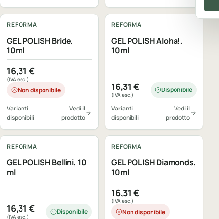
REFORMA
REFORMA
GEL POLISH Bride,
GEL POLISH Aloha!,
10ml
10ml
16,31
€
(IVA esc.)
16,31
€
Disponibile
Non disponibile
(IVA esc.)
Varianti
Vedi il
Varianti
Vedi il
disponibili
prodotto
disponibili
prodotto
REFORMA
REFORMA
GEL POLISH Bellini, 10
GEL POLISH Diamonds,
ml
10ml
16,31
€
(IVA esc.)
16,31
€
Disponibile
Non disponibile
(IVA esc.)