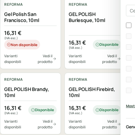
REFORMA
REFORMA
Cer
Gel Polish San
GEL POLISH
Francisco, 10ml
Burlesque, 10ml
Bra
16,31
€
(IVA esc.)
16,31
€
Disponibile
Non disponibile
(IVA esc.)
Varianti
Vedi il
Varianti
Vedi il
disponibili
prodotto
disponibili
prodotto
REFORMA
REFORMA
GEL POLISH Brandy,
GEL POLISH Firebird,
10ml
10ml
Mostr
16,31
€
16,31
€
Disponibile
Disponibile
(IVA esc.)
(IVA esc.)
Varianti
Vedi il
Varianti
Vedi il
Gen
disponibili
prodotto
disponibili
prodotto