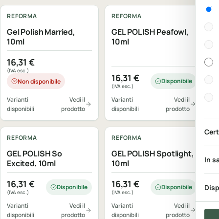
Gen
REFORMA
REFORMA
Gel Polish Married,
GEL POLISH Peafowl,
10ml
10ml
16,31
€
(IVA esc.)
16,31
€
Disponibile
Non disponibile
(IVA esc.)
Varianti
Vedi il
Varianti
Vedi il
disponibili
prodotto
disponibili
prodotto
Cert
REFORMA
REFORMA
GEL POLISH So
GEL POLISH Spotlight,
In s
Excited, 10ml
10ml
16,31
€
16,31
€
Disponibile
Disponibile
Disp
(IVA esc.)
(IVA esc.)
Varianti
Vedi il
Varianti
Vedi il
disponibili
prodotto
disponibili
prodotto