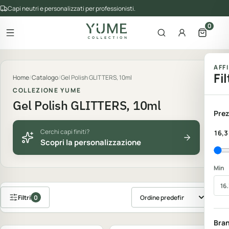
Capi neutri e personalizzati per professionisti.
0
Apri il menu
Apri la ricerca
Account
Apri il 
gorie del catalogo
AFF
Fil
Home
/
Catalogo
/
Gel Polish GLITTERS, 10ml
COLLEZIONE YUME
Gel Polish GLITTERS, 10ml
Prez
Cerchi capi finiti?
16,3
Scopri la personalizzazione
Min
Filtri
0
Ordina prodotti
Bra