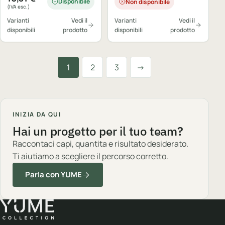
Disponibile
Non disponibile
(IVA esc.)
Varianti
Vedi il
Varianti
Vedi il
disponibili
prodotto
disponibili
prodotto
Successiva
1
2
3
→
INIZIA DA QUI
Hai un progetto per il tuo team?
Raccontaci capi, quantita e risultato desiderato.
Ti aiutiamo a scegliere il percorso corretto.
Parla con YUME