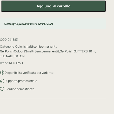
Aggiungi al carrello
GEL POLISH Galaxy, 10 ml quantità
Consegna prevista entro 12/08/2026
COD:
941883
Categorie:
Colori smalti semipermanenti
,
Gel Polish Colour (Smalti Semipermanenti)
,
Gel Polish GLITTERS, 10ml
,
THE NAILS SALON
Brand:
REFORMA
Disponibilita verificata per variante
Supporto professionale
Riordino semplificato