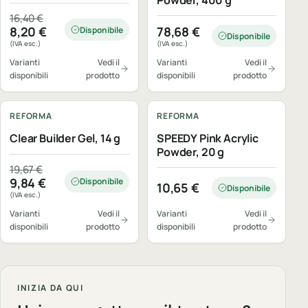
Powder, 400 g
Il prezzo originale era: 16,40 €.
Il prezzo attuale è: 8,20 €.
16,40
€
8,20
€
78,68
€
Disponibile
Disponibile
(IVA esc.)
(IVA esc.)
Varianti
Vedi il
Varianti
Vedi il
disponibili
prodotto
disponibili
prodotto
REFORMA
REFORMA
Clear Builder Gel, 14 g
SPEEDY Pink Acrylic
Powder, 20 g
Il prezzo originale era: 19,67 €.
Il prezzo attuale è: 9,84 €.
19,67
€
9,84
€
Disponibile
10,65
€
Disponibile
(IVA esc.)
Varianti
Vedi il
Varianti
Vedi il
disponibili
prodotto
disponibili
prodotto
INIZIA DA QUI