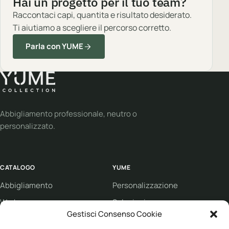
Hai un progetto per il tuo team?
Raccontaci capi, quantita e risultato desiderato.
Ti aiutiamo a scegliere il percorso corretto.
Parla con YUME
Abbigliamento professionale, neutro o
personalizzato.
CATALOGO
YUME
Abbigliamento
Personalizzazione
Workwear
Soluzioni
Gestisci Consenso Cookie
Sport
Supporto