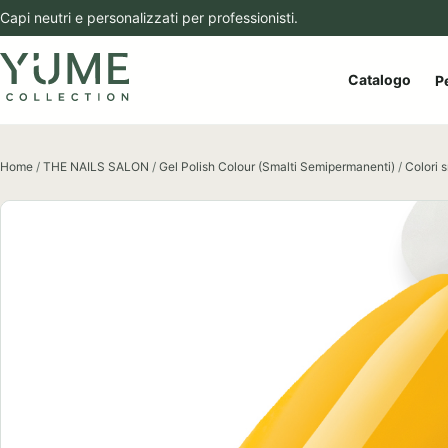
Capi neutri e personalizzati per professionisti.
Apri 
Catalogo
P
Home
/
THE NAILS SALON
/
Gel Polish Colour (Smalti Semipermanenti)
/
Colori 