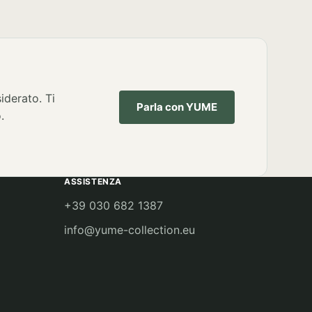
iderato. Ti
Parla con YUME
.
ASSISTENZA
+39 030 682 1387
info@yume-collection.eu