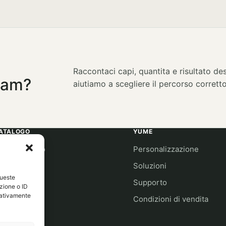
Raccontaci capi, quantita e risultato des
team?
aiutiamo a scegliere il percorso corretto
ATALOGO
YUME
bbigliamento
Personalizzazione
orkwear
Soluzioni
queste
port
Supporto
zione o ID
egativamente
co collection
Condizioni di vendita
rand