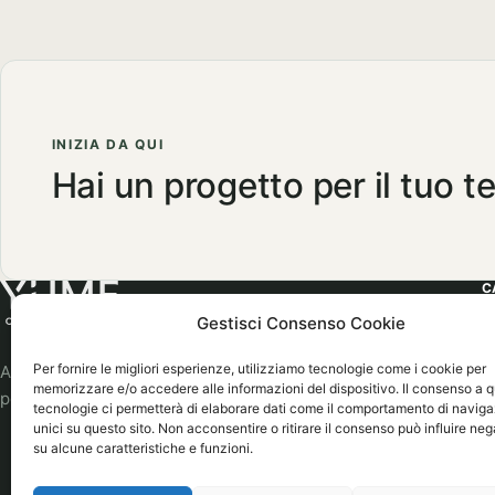
INIZIA DA QUI
Hai un progetto per il tuo 
C
Gestisci Consenso Cookie
A
W
Per fornire le migliori esperienze, utilizziamo tecnologie come i cookie per
Abbigliamento professionale, neutro o
memorizzare e/o accedere alle informazioni del dispositivo. Il consenso a 
personalizzato.
S
tecnologie ci permetterà di elaborare dati come il comportamento di naviga
unici su questo sito. Non acconsentire o ritirare il consenso può influire n
E
su alcune caratteristiche e funzioni.
B