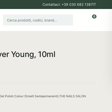
Contattaci: +39 030 682 1387
IT
0
Cerca prodotti
Account
Apri il carr
ver Young, 10ml
Gel Polish Colour (Smalti Semipermanenti)
,
THE NAILS SALON