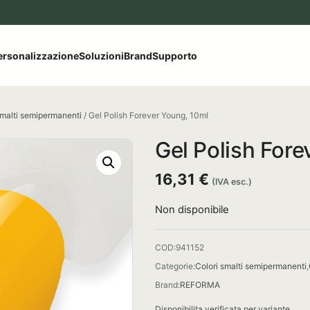
le categorie del catalogo
ersonalizzazione
Soluzioni
Brand
Supporto
smalti semipermanenti
/ Gel Polish Forever Young, 10ml
Gel Polish Fore
16,31
€
(IVA esc.)
Non disponibile
COD:
941152
Categorie:
Colori smalti semipermanenti
,
Brand:
REFORMA
Disponibilita verificata per variante