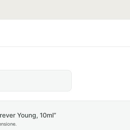
orever Young, 10ml”
ensione.