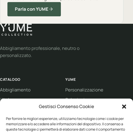
Parla con YUME
Abbigliamento professionale, neutro o
personalizzato.
CATALOGO
YUME
Abbigliamento
Personalizzazione
Workwear
Soluzioni
Gestisci Consenso Cookie
Sport
Supporto
Eco collection
Condizioni di vendita
Per fornire le migliori esperienze, utilizziamo tecnologie come i cookie per
memorizzare e/o accedere alle informazioni del dispositivo. Il consenso a
Brand
queste tecnologie ci permetterà di elaborare dati come il comportamento