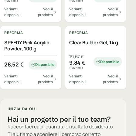
(IVA esc.)
(IVA esc.)
Varianti
Vedi il
Varianti
Vedi il
disponibili
prodotto
disponibili
prodotto
REFORMA
REFORMA
SPEEDY Pink Acrylic
Clear Builder Gel, 14 g
Powder, 100 g
Il prezzo originale era: 19,67 €.
Il prezzo attuale è: 9,84 €.
19,67
€
9,84
€
Disponibile
28,52
€
Disponibile
(IVA esc.)
Varianti
Vedi il
Varianti
Vedi il
disponibili
prodotto
disponibili
prodotto
INIZIA DA QUI
Hai un progetto per il tuo team?
Raccontaci capi, quantita e risultato desiderato.
Ti aiutiamo a scegliere il percorso corretto.