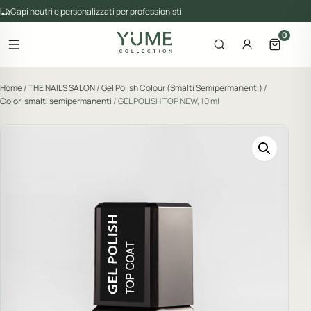
Capi neutri e personalizzati per professionisti.
0
Apri il menu
Apri la ricerca
Account
Apri il 
gorie del catalogo
Home
/
THE NAILS SALON
/
Gel Polish Colour (Smalti Semipermanenti)
/
Colori smalti semipermanenti
/ GEL POLISH TOP NEW, 10 ml