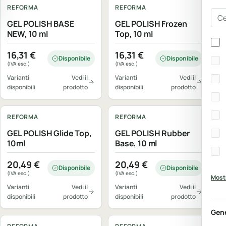
REFORMA
REFORMA
Cer
GEL POLISH BASE
GEL POLISH Frozen
NEW, 10 ml
Top, 10 ml
Bra
16,31
€
16,31
€
Disponibile
Disponibile
(IVA esc.)
(IVA esc.)
Varianti
Vedi il
Varianti
Vedi il
disponibili
prodotto
disponibili
prodotto
REFORMA
REFORMA
GEL POLISH Glide Top,
GEL POLISH Rubber
10ml
Base, 10 ml
20,49
€
20,49
€
Disponibile
Disponibile
(IVA esc.)
(IVA esc.)
Mostr
Varianti
Vedi il
Varianti
Vedi il
disponibili
prodotto
disponibili
prodotto
Gen