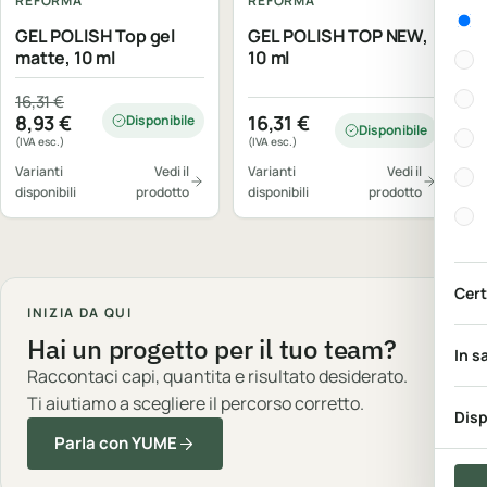
REFORMA
REFORMA
Gen
GEL POLISH Top gel
GEL POLISH TOP NEW,
matte, 10 ml
10 ml
Il prezzo originale era: 16,31 €.
Il prezzo attuale è: 8,93 €.
16,31
€
8,93
€
16,31
€
Disponibile
Disponibile
(IVA esc.)
(IVA esc.)
Varianti
Vedi il
Varianti
Vedi il
disponibili
prodotto
disponibili
prodotto
Cert
INIZIA DA QUI
Hai un progetto per il tuo team?
In s
Raccontaci capi, quantita e risultato desiderato.
Ti aiutiamo a scegliere il percorso corretto.
Disp
Parla con YUME