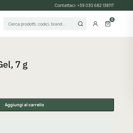
Contattaci: +39 030 682 1387
IT
0
Cerca prodotti
Account
Apri il carre
el, 7 g
Aggiungi al carrello
à