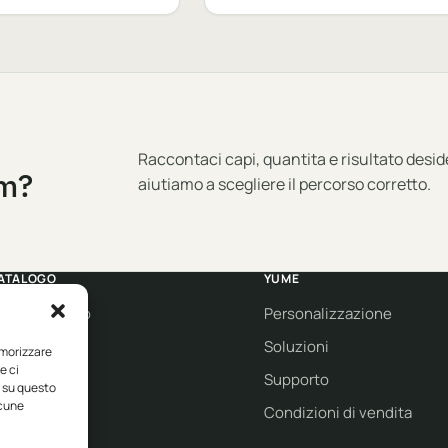
Raccontaci capi, quantita e risultato desid
am?
aiutiamo a scegliere il percorso corretto.
ATALOGO
YUME
bbigliamento
Personalizzazione
orkwear
Soluzioni
emorizzare
e ci
port
Supporto
i su questo
lcune
co collection
Condizioni di vendita
rand