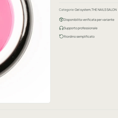
Categorie:
Gel system
,
THE NAILS SALON
Disponibilita verificata per variante
Supporto professionale
Riordino semplificato