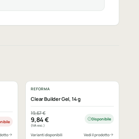
REFORMA
Clear Builder Gel, 14 g
Il prezzo originale era: 19,67 €.
Il prezzo attuale è: 9,84 €.
19,67
€
9,84
€
Disponibile
nibile
(IVA esc.)
odotto
Varianti disponibili
Vedi il prodotto