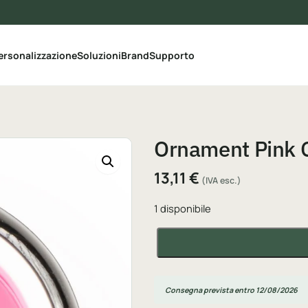
le categorie del catalogo
ersonalizzazione
Soluzioni
Brand
Supporto
Ornament Pink G
13,11
€
(IVA esc.)
1 disponibile
Ornament Pink Gel, 7 g quantit
Consegna prevista entro 12/08/2026