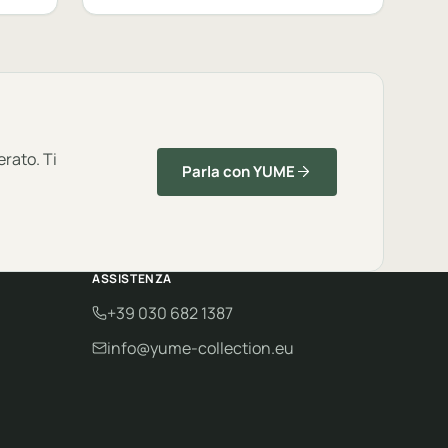
erato. Ti
Parla con YUME
ASSISTENZA
+39 030 682 1387
info@yume-collection.eu