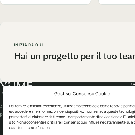
INIZIA DA QUI
Hai un progetto per il tuo te
C
Gestisci Consenso Cookie
A
W
Per fornire le migliori esperienze, utilizziamo tecnologie come i cookie per m
Abbigliamento professionale, neutro o
e/o accedere alle informazioni del dispositivo. Il consenso a queste tecnologi
personalizzato.
S
permetterà di elaborare dati come il comportamento di navigazione o ID unic
sito. Non acconsentire o ritirare il consenso può influire negativamente su a
E
caratteristiche e funzioni.
B