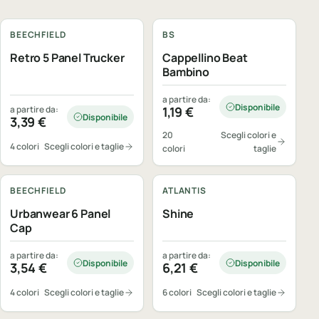
Personalizzabile
Personalizzabile
BEECHFIELD
BS
Retro 5 Panel Trucker
Cappellino Beat
Bambino
a partire da:
Disponibile
a partire da:
1,19
€
Disponibile
3,39
€
20
Scegli colori e
4 colori
Scegli colori e taglie
colori
taglie
Personalizzabile
Personalizzabile
BEECHFIELD
ATLANTIS
Urbanwear 6 Panel
Shine
Cap
a partire da:
a partire da:
Disponibile
Disponibile
3,54
€
6,21
€
4 colori
Scegli colori e taglie
6 colori
Scegli colori e taglie