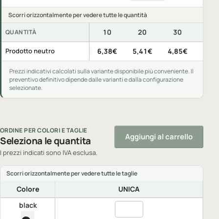
Scorri orizzontalmente per vedere tutte le quantità
10
20
30
50
QUANTITÀ
Prezzi indicativi per pezzo, IVA esclusa, per quantità di acquis
Prodotto neutro
6,38€
5,41€
4,85€
4,13
Prezzi indicativi calcolati sulla variante disponibile più conveniente. Il
preventivo definitivo dipende dalle varianti e dalla configurazione
selezionate.
ORDINE PER COLORI E TAGLIE
Aggiungi al carrello
Seleziona le quantita
I prezzi indicati sono IVA esclusa.
Colore
UNICA
black
Quantita black, UNICA