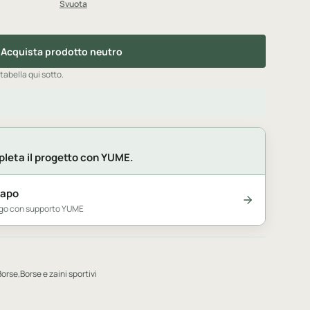
Svuota
Acquista prodotto neutro
 tabella qui sotto.
leta il progetto con YUME.
capo
logo con supporto YUME
Borse
,
Borse e zaini sportivi