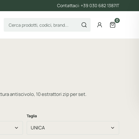
Contattaci: +39 030 682 1387
IT
0
Cerca prodotti
Account
Apri il carre
ura antiscivolo, 10 estrattori zip per set.
Taglia