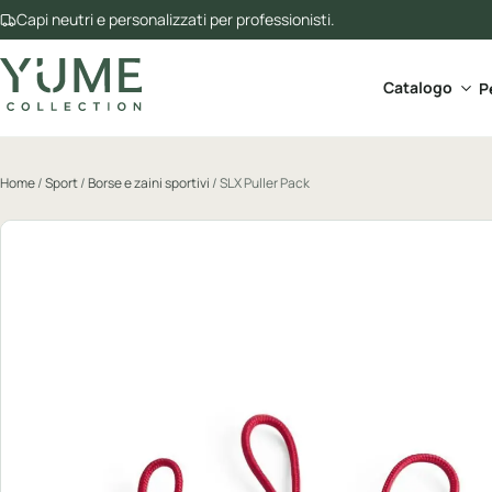
Capi neutri e personalizzati per professionisti.
Apri 
Catalogo
P
Home
/
Sport
/
Borse e zaini sportivi
/ SLX Puller Pack