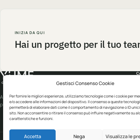
INIZIA DA QUI
Hai un progetto per il tuo te
C
Gestisci Consenso Cookie
A
W
Per fornire le migliori esperienze, utilizziamo tecnologie come i cookie per m
Abbigliamento professionale, neutro o
e/o accedere alle informazioni del dispositivo. Il consenso a queste tecnologi
personalizzato.
S
permetterà di elaborare dati come il comportamento di navigazione o ID unic
sito. Non acconsentire o ritirare il consenso può influire negativamente su a
E
caratteristiche e funzioni.
B
Accetta
Nega
Visualizza le p