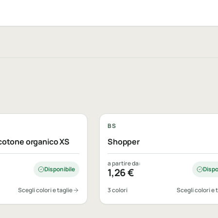
le
Personalizzabile
BS
cotone organico XS
Shopper
a partire da:
Disponibile
Dispo
1,26
€
Scegli colori e taglie
3 colori
Scegli colori e 