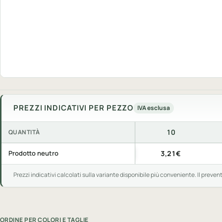
PREZZI INDICATIVI PER PEZZO
IVA esclusa
10
QUANTITÀ
Prezzi indicativi per pezzo, IVA esclusa, per quantità di acquis
Prodotto neutro
3,21€
Prezzi indicativi calcolati sulla variante disponibile più conveniente. Il preven
ORDINE PER COLORI E TAGLIE