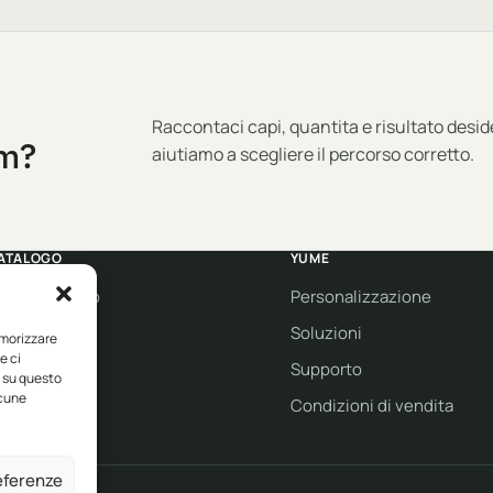
Raccontaci capi, quantita e risultato desid
am?
aiutiamo a scegliere il percorso corretto.
ATALOGO
YUME
bbigliamento
Personalizzazione
orkwear
Soluzioni
emorizzare
e ci
port
Supporto
i su questo
lcune
co collection
Condizioni di vendita
rand
referenze