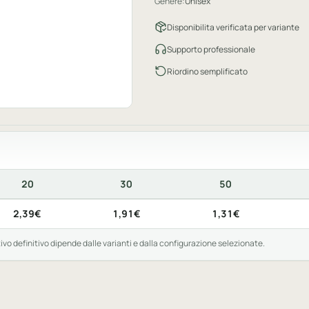
Genere:
Unisex
Disponibilita verificata per variante
Supporto professionale
Riordino semplificato
20
30
50
to. La prima riga indica il prodotto neutro; la seconda riga, qu
2,39€
1,91€
1,31€
tivo definitivo dipende dalle varianti e dalla configurazione selezionate.