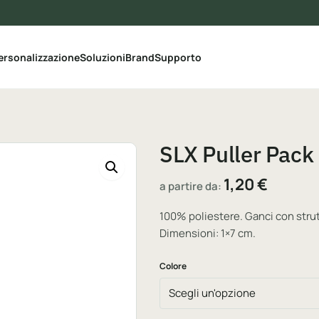
le categorie del catalogo
ersonalizzazione
Soluzioni
Brand
Supporto
SLX Puller Pack
1,20
€
a partire da:
100% poliestere. Ganci con strutt
Dimensioni: 1×7 cm.
Colore