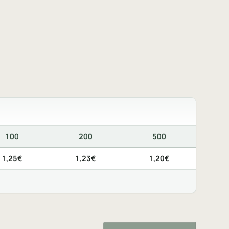
100
200
500
ando disponibile, lo stesso prodotto personalizzato nella config
1,25€
1,23€
1,20€