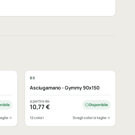
Personalizzabile
BS
Asciugamano - Gymmy 90x150
a partire da:
nibile
Disponibile
10,77
€
taglie
12 colori
Scegli colori e taglie