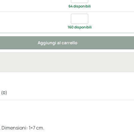
64 disponibili
Quantita royal, UNICA
160 disponibili
Aggiungi al carrello
 (0)
t. Dimensioni: 1×7 cm.