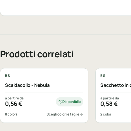
Prodotti correlati
Personalizzabile
Personalizzabi
BS
BS
Scaldacollo - Nebula
Sacchetto in 
a partire da:
a partire da:
Disponibile
0,56
€
0,58
€
8 colori
Scegli colori e taglie
2 colori