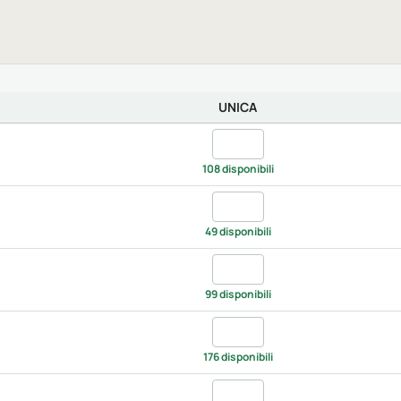
UNICA
Quantita black, UNICA
108 disponibili
Quantita grey, UNICA
49 disponibili
Quantita lime green, UNICA
99 disponibili
Quantita orange, UNICA
176 disponibili
Quantita red, UNICA