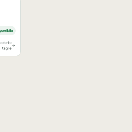
ponibile
colori e
taglie