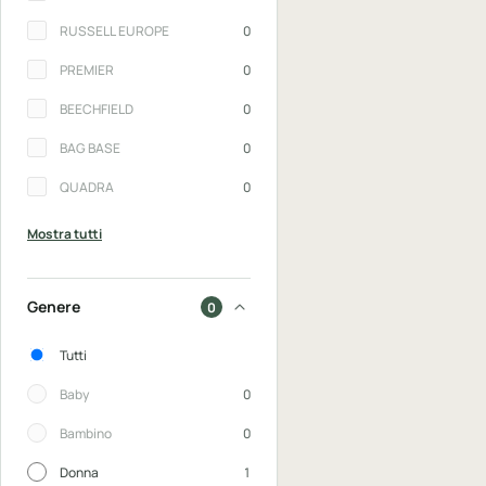
RUSSELL EUROPE
0
PREMIER
0
BEECHFIELD
0
BAG BASE
0
QUADRA
0
Mostra tutti
Genere
0
Genere
Tutti
Baby
0
Bambino
0
Donna
1