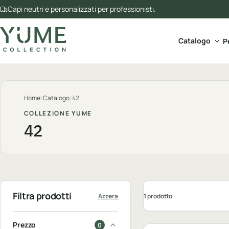
Capi neutri e personalizzati per professionisti.
Apri 
Catalogo
P
Home
/
Catalogo
/
42
COLLEZIONE YUME
42
Filtra prodotti
1 prodotto
Azzera
Personalizzabile
Prezzo
0