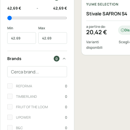
YUME SELECTION
42,69 €
-
42,69 €
Stivale SAFRON S4
a partire da:
Min
Max
Dis
20,42
€
Varianti
Scegli 
disponibili
Brands
0
Cerca un brand
Brands
REFORMA
0
TIMBERLAND
0
FRUIT OF THE LOOM
0
UPOWER
0
B&C
0