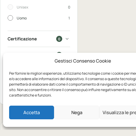
Unisex
0
Uomo
1
Certificazione
0
In saldo
0
Gestisci Consenso Cookie
Disponibili
0
Per fornire le migliori esperienze, utilizziamo tecnologie come i cookie per m
e/o accedere alle informazioni del dispositivo. Il consenso a queste tecnologi
permetterà di elaborare dati come il comportamento di navigazione o ID unic
Mostra 1
sito. Non acconsentire o ritirare il consenso può influire negativamente su a
Azzera
prodotto
caratteristiche e funzioni.
Accetta
Nega
Visualizza le p