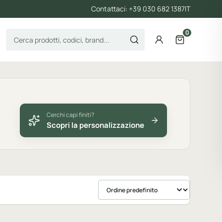
Contattaci: +39 030 682 1387
IT
0
Cerca prodotti
Account
Apri il carre
Cerchi capi finiti?
Scopri la personalizzazione
Ordina prodotti