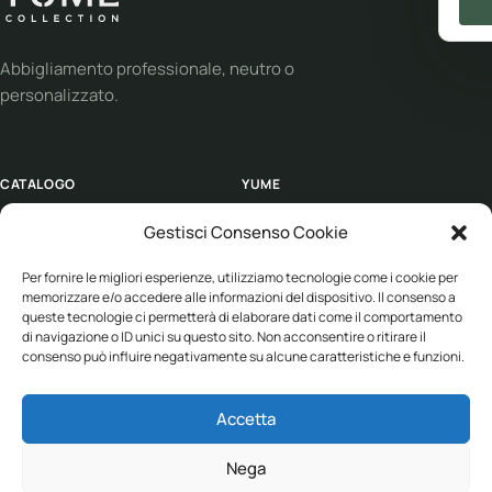
Abbigliamento professionale, neutro o
personalizzato.
CATALOGO
YUME
Abbigliamento
Personalizzazione
Gestisci Consenso Cookie
Workwear
Soluzioni
Per fornire le migliori esperienze, utilizziamo tecnologie come i cookie per
Sport
Supporto
memorizzare e/o accedere alle informazioni del dispositivo. Il consenso a
queste tecnologie ci permetterà di elaborare dati come il comportamento
Eco collection
Condizioni di vendita
di navigazione o ID unici su questo sito. Non acconsentire o ritirare il
consenso può influire negativamente su alcune caratteristiche e funzioni.
Brand
Accetta
ASSISTENZA
Nega
+39 030 682 1387