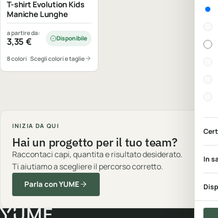
T-shirt Evolution Kids
Gen
Maniche Lunghe
a partire da:
Disponibile
3,35
€
8 colori
Scegli colori e taglie
INIZIA DA QUI
Cert
Hai un progetto per il tuo team?
Raccontaci capi, quantita e risultato desiderato.
In s
Ti aiutiamo a scegliere il percorso corretto.
Parla con YUME
Disp