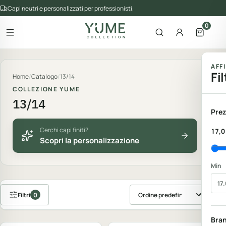
Capi neutri e personalizzati per professionisti.
0
Apri il menu
Apri la ricerca
Account
Apri il 
gorie del catalogo
AFF
Fil
Home
/
Catalogo
/
13/14
COLLEZIONE YUME
13/14
Prez
Cerchi capi finiti?
17,0
Scopri la personalizzazione
Min
Filtri
0
Ordina prodotti
Personalizzabile
Personalizzabile
Bra