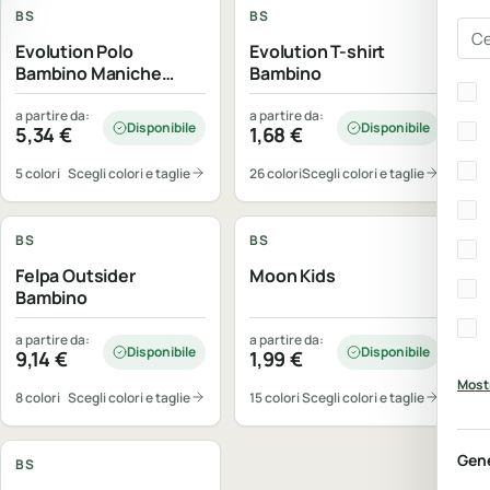
BS
BS
Cer
Evolution Polo
Evolution T-shirt
Bambino Maniche
Bambino
Bra
lunghe
a partire da:
a partire da:
Disponibile
Disponibile
5,34
€
1,68
€
5 colori
Scegli colori e taglie
26 colori
Scegli colori e taglie
Personalizzabile
Personalizzabile
BS
BS
Felpa Outsider
Moon Kids
Bambino
a partire da:
a partire da:
Disponibile
Disponibile
9,14
€
1,99
€
Mostr
8 colori
Scegli colori e taglie
15 colori
Scegli colori e taglie
Personalizzabile
Gen
BS