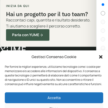
Gen
INIZIA DA QUI
Hai un progetto per il tuo team?
Raccontaci capi, quantita e risultato desiderato.
Ti aiutiamo a scegliere il percorso corretto.
Parla con YUME
Gestisci Consenso Cookie
Cert
Abbigliamento professionale, neutro o
Per fornire le migliori esperienze, utilizziamo tecnologie come i cookie per
memorizzare e/o accedere alle informazioni del dispositivo. Il consenso a
personalizzato.
queste tecnologie ci permetterà di elaborare dati come il comportamento
In s
di navigazione o ID unici su questo sito. Non acconsentire o ritirare il
consenso può influire negativamente su alcune caratteristiche e funzioni.
CATALOGO
YUME
Disp
Accetta
Abbigliamento
Personalizzazione