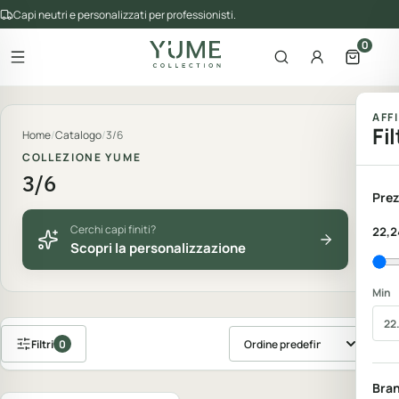
Capi neutri e personalizzati per professionisti.
0
Apri il menu
Apri la ricerca
Account
Apri il 
gorie del catalogo
AFF
Fil
Home
/
Catalogo
/
3/6
COLLEZIONE YUME
3/6
Prez
Cerchi capi finiti?
22,2
Scopri la personalizzazione
Min
Filtri
0
Ordina prodotti
Personalizzabile
Bra