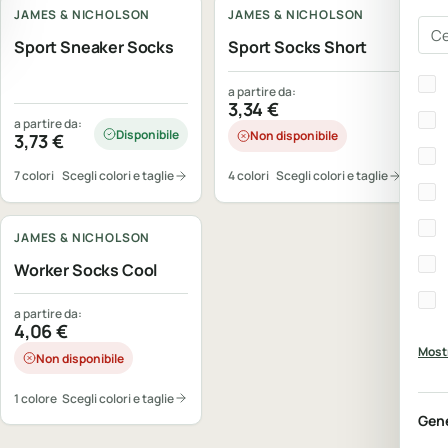
JAMES & NICHOLSON
JAMES & NICHOLSON
Cer
Sport Sneaker Socks
Sport Socks Short
Bra
a partire da:
3,34
€
a partire da:
Disponibile
Non disponibile
3,73
€
7 colori
Scegli colori e taglie
4 colori
Scegli colori e taglie
Personalizzabile
JAMES & NICHOLSON
Worker Socks Cool
a partire da:
4,06
€
Mostr
Non disponibile
1 colore
Scegli colori e taglie
Gen