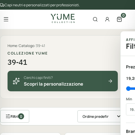
Capi neutri e personalizzati per professionisti.
0
Apri il menu
Apri la ricerca
Account
Apri il 
gorie del catalogo
AFF
Fil
Home
/
Catalogo
/
39-41
COLLEZIONE YUME
39-41
Prez
Cerchi capi finiti?
19,2
Scopri la personalizzazione
Min
Filtri
0
Ordina prodotti
Personalizzabile
Personalizzabile
Bra