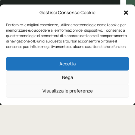
Gestisci Consenso Cookie
CATALOGO
YUME
Per fornire le migliori esperienze, utilizziamo tecnologie come i cookie per
memorizzare e/o accedere alle informazioni del dispositivo. Il consenso a
Abbigliamento
Personalizzazione
queste tecnologie ci permetterà di elaborare dati come il comportamento
di navigazione o ID unici su questo sito. Non acconsentire o ritirare il
Workwear
Soluzioni
consenso può influire negativamente su alcune caratteristiche e funzioni.
Sport
Supporto
Eco collection
Condizioni di vendita
Accetta
Brand
Nega
Visualizza le preferenze
ASSISTENZA
+39 030 682 1387
info@yume-collection.eu
© 2026 YUME Collection S.r.l.
Privacy
Cookie