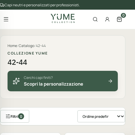
Capi neutri e personalizzati per professionisti.
0
Apri il menu
Apri la ricerca
Account
Apri il 
gorie del catalogo
Home
/
Catalogo
/
42-44
COLLEZIONE YUME
42-44
Cerchi capi finiti?
Scopri la personalizzazione
Filtri
0
Ordina prodotti
Personalizzabile
Personalizzabile