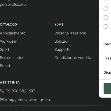
personalizzato.
CATALOGO
YUME
Abbigliamento
Personalizzazione
Workwear
Soluzioni
Cert
Sport
Supporto
Eco collection
Condizioni di vendita
In s
Brand
Disp
ASSISTENZA
+39 030 682 1387
info@yume-collection.eu