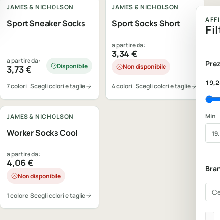
JAMES & NICHOLSON
JAMES & NICHOLSON
AFF
Sport Sneaker Socks
Sport Socks Short
Fil
a partire da:
3,34
€
a partire da:
Prez
Disponibile
Non disponibile
3,73
€
19,2
7 colori
Scegli colori e taglie
4 colori
Scegli colori e taglie
Personalizzabile
Min
JAMES & NICHOLSON
Worker Socks Cool
a partire da:
4,06
€
Bra
Non disponibile
Cer
1 colore
Scegli colori e taglie
Bra