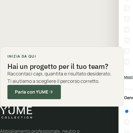
INIZIA DA QUI
Hai un progetto per il tuo team?
Raccontaci capi, quantita e risultato desiderato.
Mostr
Ti aiutiamo a scegliere il percorso corretto.
Parla con YUME
Gen
Gen
Abbigliamento professionale, neutro o