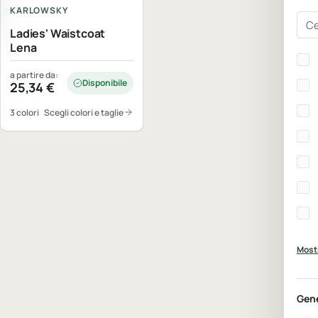
KARLOWSKY
Cer
Ladies' Waistcoat
Lena
Bra
a partire da:
Disponibile
25,34
€
3 colori
Scegli colori e taglie
Mostr
Gen