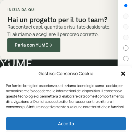
Gen
INIZIA DA QUI
Hai un progetto per il tuo team?
Raccontaci capi, quantita e risultato desiderato.
Ti aiutiamo a scegliere il percorso corretto.
Parla con YUME
Gestisci Consenso Cookie
Cert
Abbigliamento professionale, neutro o
Per fornire le migliori esperienze, utilizziamo tecnologie come i cookie per
personalizzato.
memorizzare e/o accedere alle informazioni del dispositivo. Il consenso a
In s
queste tecnologie ci permetterà di elaborare dati come il comportamento
di navigazione o ID unici su questo sito. Non acconsentire o ritirare il
consenso può influire negativamente su alcune caratteristiche e funzioni.
Disp
CATALOGO
YUME
Accetta
Abbigliamento
Personalizzazione