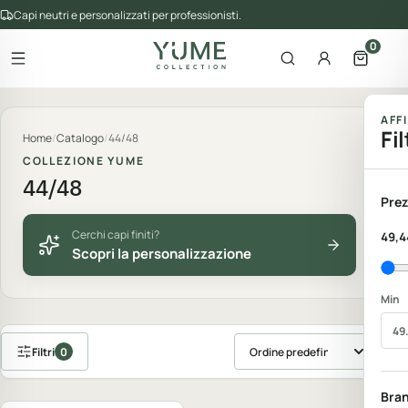
Capi neutri e personalizzati per professionisti.
0
Apri il menu
Apri la ricerca
Account
Apri il 
gorie del catalogo
AFF
Fil
Home
/
Catalogo
/
44/48
COLLEZIONE YUME
44/48
Prez
Cerchi capi finiti?
49,4
Scopri la personalizzazione
Min
Filtri
0
Ordina prodotti
Personalizzabile
Bra