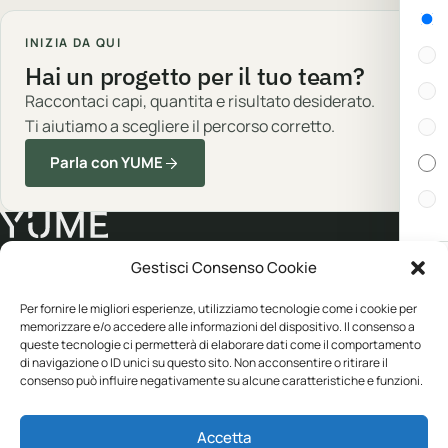
Gen
INIZIA DA QUI
Hai un progetto per il tuo team?
Raccontaci capi, quantita e risultato desiderato.
Ti aiutiamo a scegliere il percorso corretto.
Parla con YUME
Gestisci Consenso Cookie
Cert
Abbigliamento professionale, neutro o
Per fornire le migliori esperienze, utilizziamo tecnologie come i cookie per
personalizzato.
In s
memorizzare e/o accedere alle informazioni del dispositivo. Il consenso a
queste tecnologie ci permetterà di elaborare dati come il comportamento
di navigazione o ID unici su questo sito. Non acconsentire o ritirare il
consenso può influire negativamente su alcune caratteristiche e funzioni.
Disp
CATALOGO
YUME
Abbigliamento
Personalizzazione
Accetta