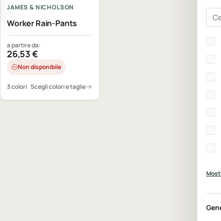
JAMES & NICHOLSON
Cer
Worker Rain-Pants
Bra
a partire da:
26,53
€
Non disponibile
3 colori
Scegli colori e taglie
Mostr
Gen