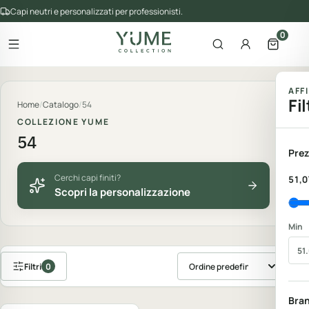
Capi neutri e personalizzati per professionisti.
0
Apri il menu
Apri la ricerca
Account
Apri il 
gorie del catalogo
AFF
Fil
Home
/
Catalogo
/
54
COLLEZIONE YUME
54
Prez
Cerchi capi finiti?
51,0
Scopri la personalizzazione
Min
Filtri
0
Ordina prodotti
Personalizzabile
Bra