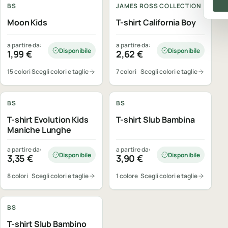
BS
JAMES ROSS COLLECTION
Moon Kids
T-shirt California Boy
a partire da:
a partire da:
Disponibile
Disponibile
1,99
€
2,62
€
15 colori
Scegli colori e taglie
7 colori
Scegli colori e taglie
Personalizzabile
Personalizzabile
BS
BS
T-shirt Evolution Kids
T-shirt Slub Bambina
Maniche Lunghe
a partire da:
a partire da:
Disponibile
Disponibile
3,35
€
3,90
€
8 colori
Scegli colori e taglie
1 colore
Scegli colori e taglie
Personalizzabile
BS
T-shirt Slub Bambino