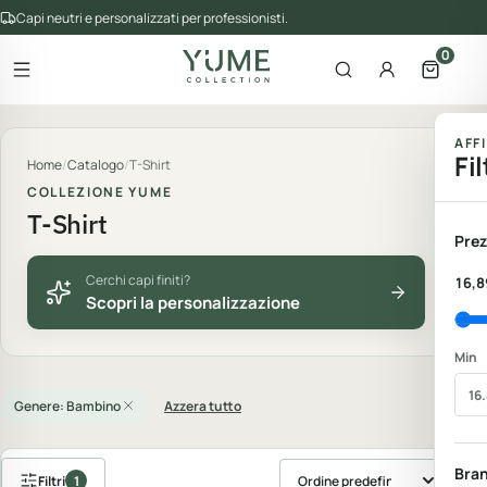
Capi neutri e personalizzati per professionisti.
0
Apri il menu
Apri la ricerca
Account
Apri il 
gorie del catalogo
AFF
Fil
Home
/
Catalogo
/
T-Shirt
COLLEZIONE YUME
T-Shirt
Prez
Cerchi capi finiti?
16,8
Scopri la personalizzazione
Min
Genere: Bambino
Azzera tutto
Bra
Filtri
1