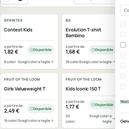
Ordina prodotti
Cer
Personalizzabile
Personalizzabile
SPRINTEX
BS
Bra
Contest Kids
Evolution T-shirt
Bambino
a partire da:
a partire da:
Disponibile
Disponibile
1,82
€
1,68
€
8 colori
Scegli colori e taglie
26 colori
Scegli colori e taglie
Personalizzabile
Personalizzabile
FRUIT OF THE LOOM
FRUIT OF THE LOOM
Girls Valueweight T
Kids Iconic 150 T
Mostr
a partire da:
Disponibile
a partire da:
1,77
€
Disponibile
2,49
€
20
Scegli colori e
16 colori
Scegli colori e taglie
Gen
colori
taglie
Personalizzabile
Personalizzabile