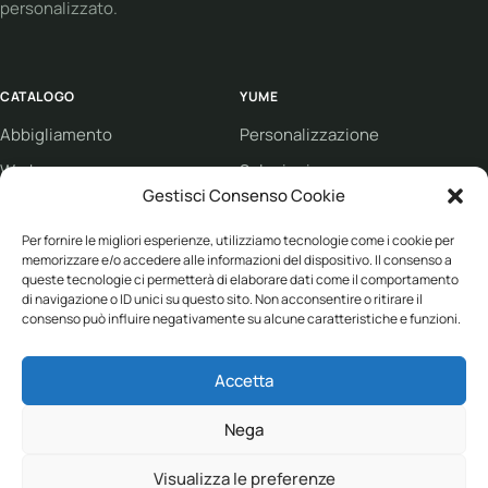
personalizzato.
CATALOGO
YUME
Abbigliamento
Personalizzazione
Workwear
Soluzioni
Gestisci Consenso Cookie
Sport
Supporto
Per fornire le migliori esperienze, utilizziamo tecnologie come i cookie per
Eco collection
Condizioni di vendita
memorizzare e/o accedere alle informazioni del dispositivo. Il consenso a
Brand
queste tecnologie ci permetterà di elaborare dati come il comportamento
di navigazione o ID unici su questo sito. Non acconsentire o ritirare il
consenso può influire negativamente su alcune caratteristiche e funzioni.
ASSISTENZA
Accetta
+39 030 682 1387
info@yume-collection.eu
Nega
Visualizza le preferenze
© 2026 YUME Collection S.r.l.