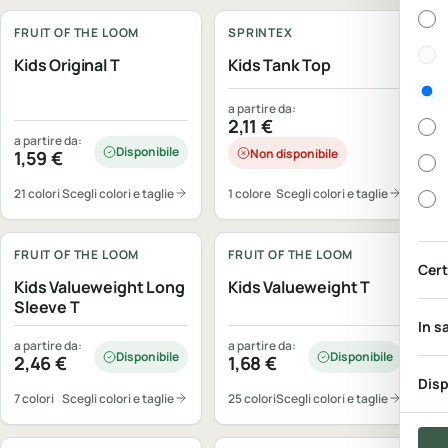
Gen
FRUIT OF THE LOOM
SPRINTEX
Kids Original T
Kids Tank Top
a partire da:
2,11
€
a partire da:
Disponibile
Non disponibile
1,59
€
21 colori
Scegli colori e taglie
1 colore
Scegli colori e taglie
Personalizzabile
Personalizzabile
FRUIT OF THE LOOM
FRUIT OF THE LOOM
Cert
Kids Valueweight Long
Kids Valueweight T
Sleeve T
In s
a partire da:
a partire da:
Disponibile
Disponibile
2,46
€
1,68
€
Disp
7 colori
Scegli colori e taglie
25 colori
Scegli colori e taglie
Personalizzabile
Personalizzabile