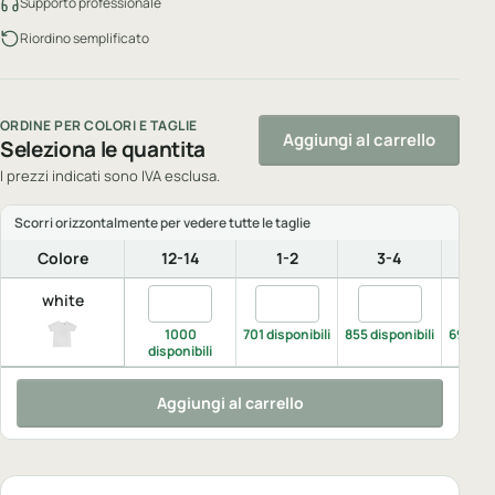
Supporto professionale
Riordino semplificato
ORDINE PER COLORI E TAGLIE
Aggiungi al carrello
Seleziona le quantita
I prezzi indicati sono IVA esclusa.
Colore
12-14
1-2
3-4
5
Quantita white, 12-14
Quantita white, 1-2
Quantita white, 
Quan
white
1000
701 disponibili
855 disponibili
694 dis
disponibili
Aggiungi al carrello