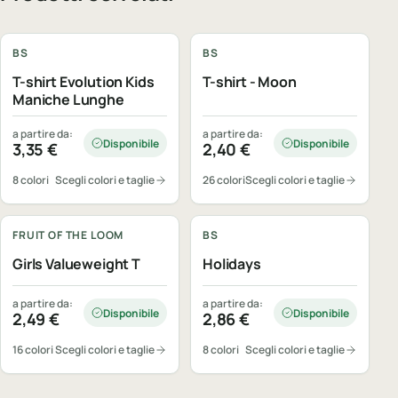
Personalizzabile
Personalizzabile
BS
BS
T-shirt Evolution Kids
T-shirt - Moon
Maniche Lunghe
a partire da:
a partire da:
Disponibile
Disponibile
3,35
€
2,40
€
8 colori
Scegli colori e taglie
26 colori
Scegli colori e taglie
Personalizzabile
Personalizzabile
FRUIT OF THE LOOM
BS
Girls Valueweight T
Holidays
a partire da:
a partire da:
Disponibile
Disponibile
2,49
€
2,86
€
16 colori
Scegli colori e taglie
8 colori
Scegli colori e taglie