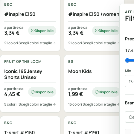
B&C
B&C
AFF
#inspire E150
#inspire E150 /women
Fil
a partire da:
a partire da:
Disponibile
Disponibile
3,34
€
3,34
€
Prez
21 colori
Scegli colori e taglie
21 colori
Scegli colori e taglie
Personalizzabile
Personalizzabile
17,4
FRUIT OF THE LOOM
BS
Iconic 195 Jersey
Moon Kids
Min
Shorts Unisex
a partire da:
a partire da:
Disponibile
Disponibile
4,45
€
1,99
€
Bra
5 colori
Scegli colori e taglie
15 colori
Scegli colori e taglie
Personalizzabile
Personalizzabile
Cer
B&C
B&C
Bra
T-shirt #E150
T-shirt #E190