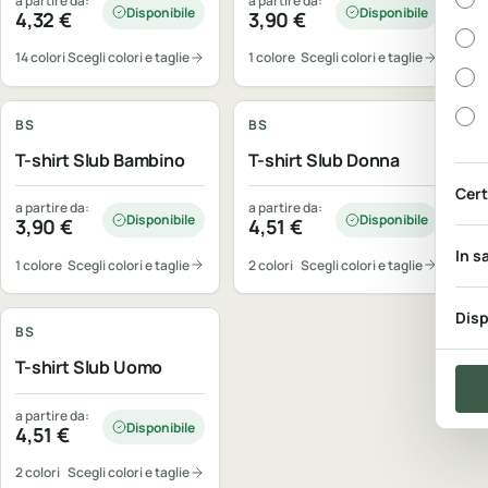
a partire da:
a partire da:
Disponibile
Disponibile
4,32
€
3,90
€
14 colori
Scegli colori e taglie
1 colore
Scegli colori e taglie
Personalizzabile
Personalizzabile
BS
BS
T-shirt Slub Bambino
T-shirt Slub Donna
Cert
a partire da:
a partire da:
Disponibile
Disponibile
3,90
€
4,51
€
In s
1 colore
Scegli colori e taglie
2 colori
Scegli colori e taglie
Personalizzabile
Disp
BS
T-shirt Slub Uomo
a partire da:
Disponibile
4,51
€
2 colori
Scegli colori e taglie