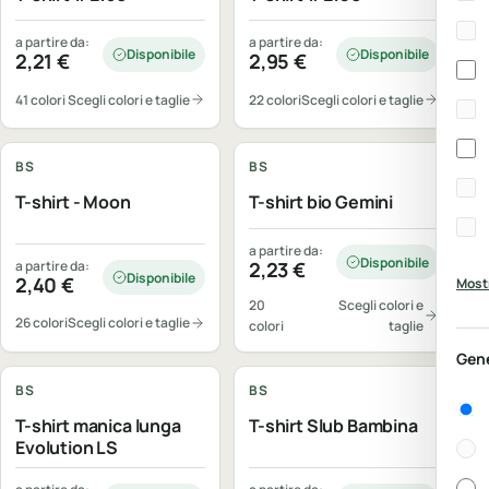
a partire da:
a partire da:
Disponibile
Disponibile
2,21
€
2,95
€
41 colori
Scegli colori e taglie
22 colori
Scegli colori e taglie
Personalizzabile
Personalizzabile
BS
BS
T-shirt - Moon
T-shirt bio Gemini
a partire da:
Disponibile
a partire da:
2,23
€
Disponibile
2,40
€
Mostr
20
Scegli colori e
26 colori
Scegli colori e taglie
colori
taglie
Personalizzabile
Personalizzabile
Gen
BS
BS
Gen
T-shirt manica lunga
T-shirt Slub Bambina
Evolution LS