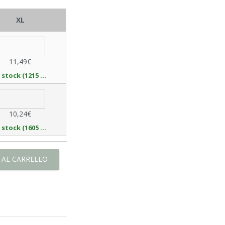
XL
11,49€
In stock (1215 available)
10,24€
In stock (1605 available)
 AL CARRELLO