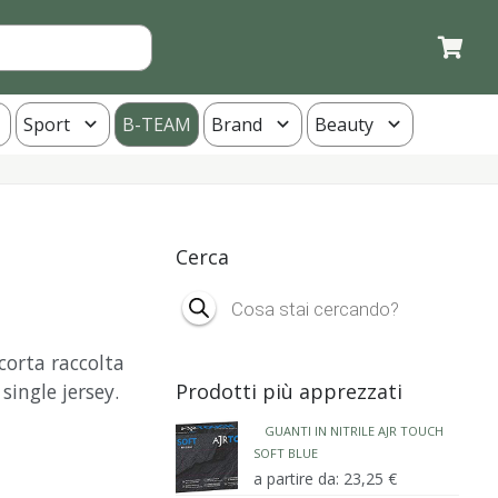
Sport
B-TEAM
Brand
Beauty
Cerca
Products
search
corta raccolta
single jersey.
Prodotti più apprezzati
GUANTI IN NITRILE AJR TOUCH
SOFT BLUE
a partire da:
23,25
€