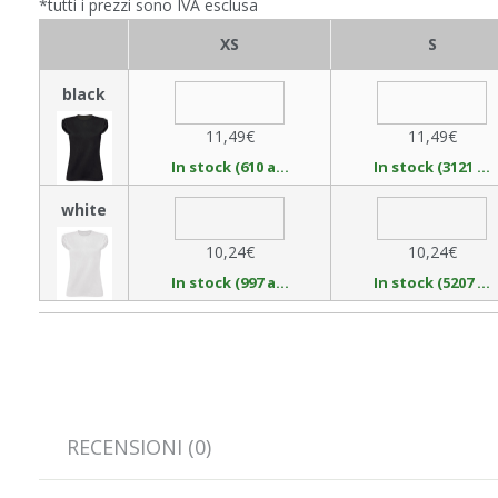
*tutti i prezzi sono IVA esclusa
XS
S
black
11,49€
11,49€
In stock (610 available)
In stock (3121 available)
white
10,24€
10,24€
In stock (997 available)
In stock (5207 available)
RECENSIONI (0)