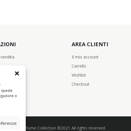
ZIONI
AREA CLIENTI
 vendita
Il mio account
Carrello
Wishlist
Checkout
r
a queste
igazione o
referenze
Yume Collection ©2021 All rights reserved.