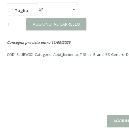
Taglia
T-
AGGIUNGI AL CARRELLO
shirt
Slub
Donna
Consegna prevista entro 11/08/2026
quantità
COD:
SLUBW02
Categorie:
Abbigliamento
,
T-Shirt
Brand:
BS
Genere:
D
AGGIUN