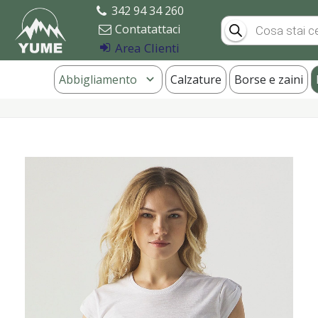
342 94 34 260
Products
Contatattaci
search
Area Clienti
Abbigliamento
Calzature
Borse e zaini