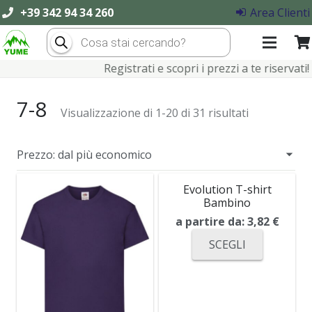
+39 342 94 34 260
Area Clienti
Products
search
Registrati e scopri i prezzi a te riservati!
7-8
Visualizzazione di 1-20 di 31 risultati
Evolution T-shirt
Bambino
a partire da:
3,82
€
SCEGLI