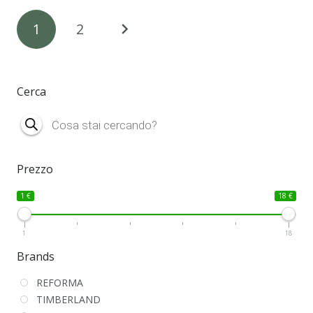
Navigazione
1
2
articoli
Cerca
Products
search
Prezzo
1 €
18 €
1
18
Brands
REFORMA
TIMBERLAND