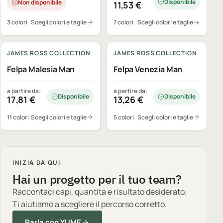
Disponibile
Non disponibile
11,53
€
3 colori
Scegli colori e taglie
7 colori
Scegli colori e taglie
Personalizzabile
Personalizzabile
JAMES ROSS COLLECTION
JAMES ROSS COLLECTION
Felpa Malesia Man
Felpa Venezia Man
a partire da:
a partire da:
Disponibile
Disponibile
17,81
€
13,26
€
11 colori
Scegli colori e taglie
5 colori
Scegli colori e taglie
INIZIA DA QUI
Hai un progetto per il tuo team?
Raccontaci capi, quantita e risultato desiderato.
Ti aiutiamo a scegliere il percorso corretto.
Parla con YUME