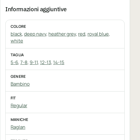
Informazioni aggiuntive
COLORE
black
,
deep navy
,
heather grey
,
red
,
royal blue
,
white
TAGLIA
5-6
,
7-8
,
9-11
,
12-13
,
14-15
GENERE
Bambino
FIT
Regular
MANICHE
Raglan