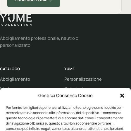
Abbigliamento professionale, neutro o
personalizzato.
CATALOGO
YUME
Abbigliamento
Personalizzazione
Workwear
Soluzioni
Gestisci Consenso Cookie
Sport
Supporto
Per fornire le migliori esperienze, utilizziamo tecnologie come i cookie per
Eco collection
Condizioni di vendita
memorizzare e/o accedere alle informazioni del dispositivo. Il consenso a
Brand
queste tecnologie ci permetterà di elaborare dati come il comportamento
di navigazione o ID unici su questo sito. Non acconsentire o ritirare il
consenso può influire negativamente su alcune caratteristiche e funzioni.