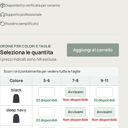
Disponibilita verificata per variante
Supporto professionale
Riordino semplificato
ORDINE PER COLORI E TAGLIE
Aggiungi al carrello
Seleziona le quantita
I prezzi indicati sono IVA esclusa.
Colore
5-6
7-8
9-11
black
Quantita black, 5-6
Quantita black,
Avvisami
A
Non disponibile
Non 
23 disponibili
32 disponibili
deep navy
Quantita deep navy, 5-6
Avvisami
Avvisami
A
Non disponibile
Non disponibile
Non 
22 disponibili