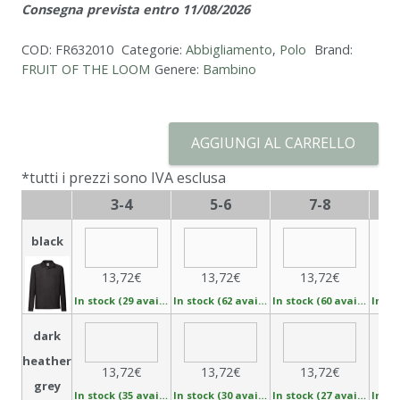
Consegna prevista entro 11/08/2026
Sleeve
Polo
COD:
FR632010
Categorie:
Abbigliamento
,
Polo
Brand:
quantità
FRUIT OF THE LOOM
Genere:
Bambino
AGGIUNGI AL CARRELLO
*tutti i prezzi sono IVA esclusa
3-4
5-6
7-8
black
13,72€
13,72€
13,72€
In stock (29 available)
In stock (62 available)
In stock (60 available)
dark
heather
13,72€
13,72€
13,72€
grey
In stock (35 available)
In stock (30 available)
In stock (27 available)