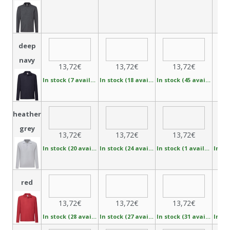
deep
navy
13,72€
13,72€
13,72€
In stock (7 available)
In stock (18 available)
In stock (45 available)
Non 
heather
grey
13,72€
13,72€
13,72€
In stock (20 available)
In stock (24 available)
In stock (1 available)
red
13,72€
13,72€
13,72€
In stock (28 available)
In stock (27 available)
In stock (31 available)