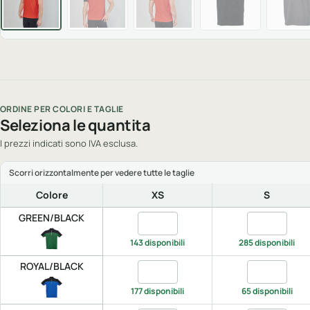
ORDINE PER COLORI E TAGLIE
Seleziona le quantita
I prezzi indicati sono IVA esclusa.
Colore
XS
S
GREEN/BLACK
Quantita GREEN/BLACK, XS
Quantita GR
143 disponibili
285 disponibili
ROYAL/BLACK
Quantita ROYAL/BLACK, XS
Quantita RO
177 disponibili
65 disponibili