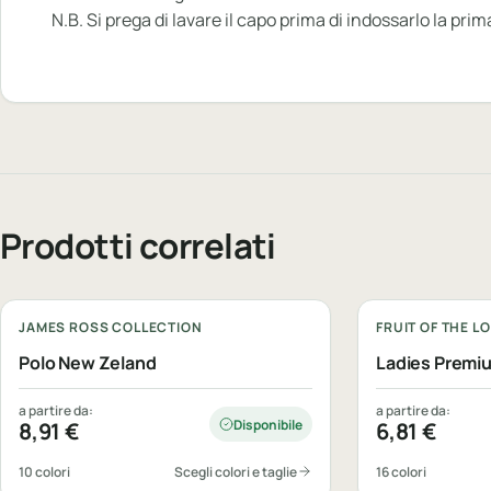
N.B. Si prega di lavare il capo prima di indossarlo la pr
Prodotti correlati
Personalizzabile
Personalizzabi
JAMES ROSS COLLECTION
FRUIT OF THE L
Polo New Zeland
Ladies Premi
a partire da:
a partire da:
Disponibile
8,91
€
6,81
€
10 colori
Scegli colori e taglie
16 colori