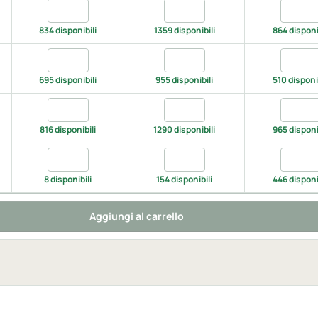
ck, S
Quantita black, M
Quantita black, L
Quantit
834 disponibili
1359 disponibili
864 disponi
y/black, S
Quantita grey/black, M
Quantita grey/black, L
Quantit
695 disponibili
955 disponibili
510 disponib
y-black, S
Quantita navy-black, M
Quantita navy-black, L
Quantit
816 disponibili
1290 disponibili
965 disponi
/black, S
Quantita red/black, M
Quantita red/black, L
Quantit
8 disponibili
154 disponibili
446 disponi
Aggiungi al carrello