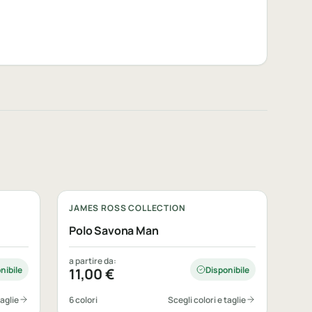
Personalizzabile
JAMES ROSS COLLECTION
Polo Savona Man
a partire da:
nibile
Disponibile
11,00
€
taglie
6 colori
Scegli colori e taglie