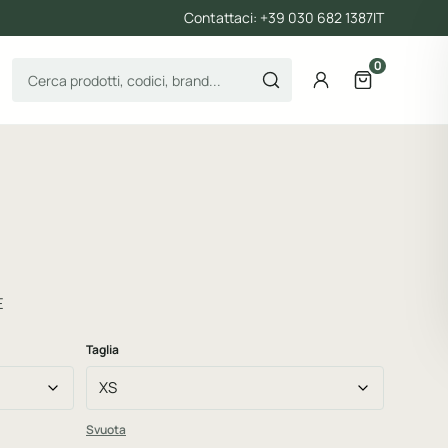
Contattaci: +39 030 682 1387
IT
0
Cerca prodotti
Account
Apri il carre
E
Taglia
Svuota