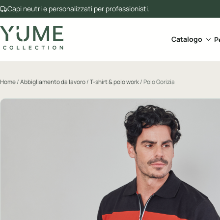
Capi neutri e personalizzati per professionisti.
Apri 
Catalogo
P
Home
/
Abbigliamento da lavoro
/
T-shirt & polo work
/ Polo Gorizia