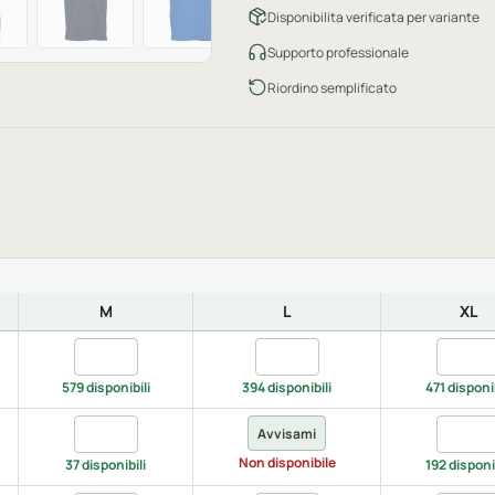
Disponibilita verificata per variante
Supporto professionale
Riordino semplificato
M
L
XL
EEN/BLACK, S
Quantita GREEN/BLACK, M
Quantita GREEN/BLACK, L
Quanti
579 disponibili
394 disponibili
471 disponib
YAL/BLACK, S
Quantita ROYAL/BLACK, M
Quanti
Avvisami
Non disponibile
37 disponibili
192 disponib