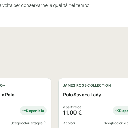
ima volta per conservarne la qualità nel tempo
le
Personalizzabile
OOM
JAMES ROSS COLLECTION
um Polo
Polo Savona Lady
a partire da:
Disponibile
Dispo
11,00
€
Scegli colori e taglie
3 colori
Scegli colori e 