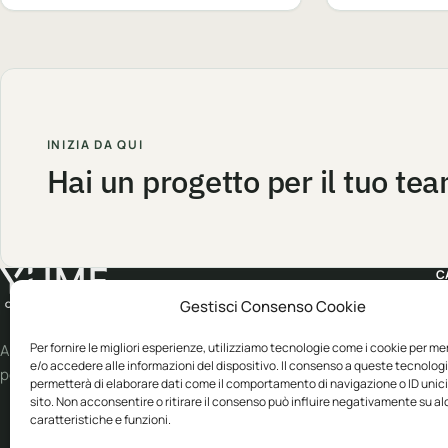
INIZIA DA QUI
Hai un progetto per il tuo te
C
Gestisci Consenso Cookie
A
W
Per fornire le migliori esperienze, utilizziamo tecnologie come i cookie per m
Abbigliamento professionale, neutro o
e/o accedere alle informazioni del dispositivo. Il consenso a queste tecnologi
personalizzato.
S
permetterà di elaborare dati come il comportamento di navigazione o ID unic
sito. Non acconsentire o ritirare il consenso può influire negativamente su a
E
caratteristiche e funzioni.
B