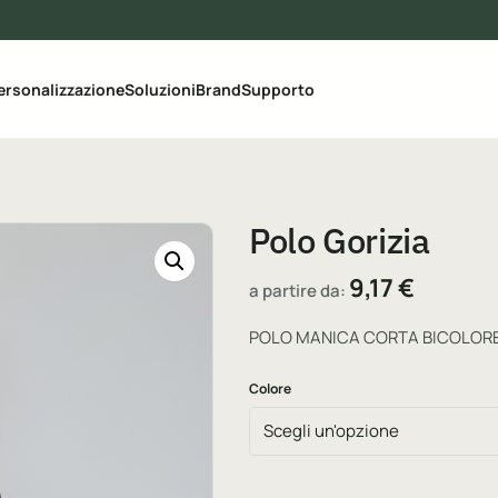
le categorie del catalogo
ersonalizzazione
Soluzioni
Brand
Supporto
Polo Gorizia
9,17
€
a partire da:
POLO MANICA CORTA BICOLOR
Colore