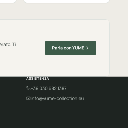
erato. Ti
Parla con YUME
ASSISTENZA
+39 030 682 1387
info@yume-collection.eu