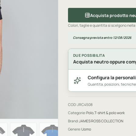
Acquista prodotto ne
Colori, taglie e quantita si scelgono nella
Consegna prevista entro 12/08/2026
DUE POSSIBILITA
Acquista neutro oppure comp
Configura la personal
Quantita, posizioni, tecnich
COD:
JRC4508
Categorie:
Polo
,
T-shirt & polo work
Brand:
JAMES ROSS COLLECTION
Genere:
Uomo