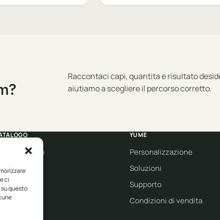
Raccontaci capi, quantita e risultato desid
am?
aiutiamo a scegliere il percorso corretto.
ATALOGO
YUME
bbigliamento
Personalizzazione
orkwear
Soluzioni
emorizzare
e ci
port
Supporto
i su questo
lcune
co collection
Condizioni di vendita
rand