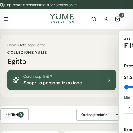
Capi neutri e personalizzati per professionisti.
0
Apri il menu
Apri la ricerca
Account
Apri il 
gorie del catalogo
AFF
Fil
Home
/
Catalogo
/
Egitto
COLLEZIONE YUME
Egitto
Prez
Cerchi capi finiti?
21,2
Scopri la personalizzazione
Min
Filtri
0
Ordina prodotti
Personalizzabile
Personalizzabile
Bra