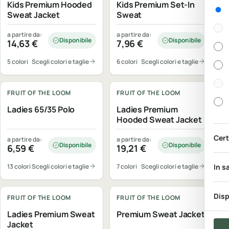
Kids Premium Hooded
Kids Premium Set-In
Gen
Sweat Jacket
Sweat
a partire da:
a partire da:
Disponibile
Disponibile
14,63
€
7,96
€
5 colori
Scegli colori e taglie
6 colori
Scegli colori e taglie
Personalizzabile
Personalizzabile
FRUIT OF THE LOOM
FRUIT OF THE LOOM
Ladies 65/35 Polo
Ladies Premium
Hooded Sweat Jacket
Cert
a partire da:
a partire da:
Disponibile
Disponibile
6,59
€
19,21
€
13 colori
Scegli colori e taglie
7 colori
Scegli colori e taglie
In s
Personalizzabile
Personalizzabile
Disp
FRUIT OF THE LOOM
FRUIT OF THE LOOM
Ladies Premium Sweat
Premium Sweat Jacket
Jacket