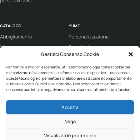
personalizzato.
CATALOGO
YUME
Abbigliamento
Personalizzazione
Workwear
Soluzioni
Gestisci Consenso Cookie
Sport
Supporto
Eco collection
Per fornire le migliori esperienze, utilizziamo tecnologie come i cookie per
Condizioni di vendita
memorizzare e/o accedere alle informazioni del dispositivo. Il consenso a
Brand
queste tecnologie ci permetterà di elaborare dati come il comportamento
di navigazione o ID unici su questo sito. Non acconsentire o ritirare il
consenso può influire negativamente su alcune caratteristiche e funzioni.
ASSISTENZA
Accetta
+39 030 682 1387
info@yume-collection.eu
Nega
Visualizza le preferenze
© 2026 YUME Collection S.r.l.