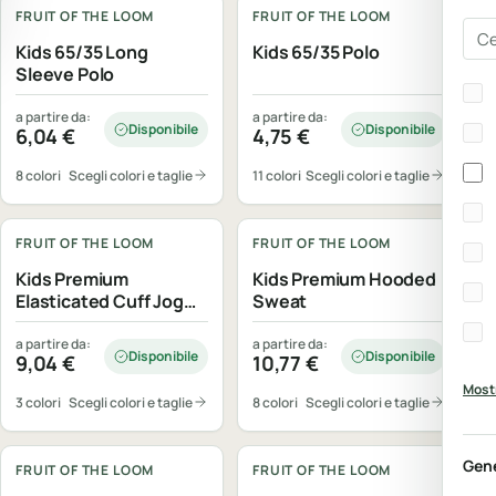
FRUIT OF THE LOOM
FRUIT OF THE LOOM
Cer
Kids 65/35 Long
Kids 65/35 Polo
Sleeve Polo
Bra
a partire da:
a partire da:
Disponibile
Disponibile
6,04
€
4,75
€
8 colori
Scegli colori e taglie
11 colori
Scegli colori e taglie
Personalizzabile
Personalizzabile
FRUIT OF THE LOOM
FRUIT OF THE LOOM
Kids Premium
Kids Premium Hooded
Elasticated Cuff Jog
Sweat
Pants
a partire da:
a partire da:
Disponibile
Disponibile
9,04
€
10,77
€
Mostr
3 colori
Scegli colori e taglie
8 colori
Scegli colori e taglie
Personalizzabile
Personalizzabile
Gen
FRUIT OF THE LOOM
FRUIT OF THE LOOM