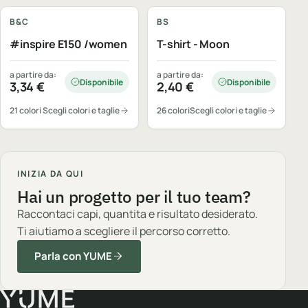
B&C
BS
#inspire E150 /women
T-shirt - Moon
a partire da:
a partire da:
Disponibile
Disponibile
3,34
€
2,40
€
21 colori
Scegli colori e taglie
26 colori
Scegli colori e taglie
INIZIA DA QUI
Hai un progetto per il tuo team?
Raccontaci capi, quantita e risultato desiderato.
Ti aiutiamo a scegliere il percorso corretto.
Parla con YUME