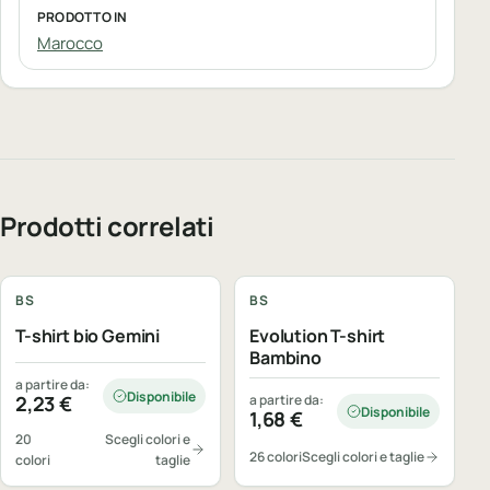
PRODOTTO IN
Marocco
Prodotti correlati
Personalizzabile
Personalizzabile
BS
BS
T-shirt bio Gemini
Evolution T-shirt
Bambino
a partire da:
Disponibile
2,23
€
a partire da:
Disponibile
1,68
€
20
Scegli colori e
26 colori
Scegli colori e taglie
colori
taglie
Personalizzabile
Personalizzabile