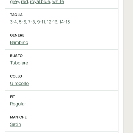
grey
,
red
,
royal blue
,
white
TAGLIA
3-4
,
5-6
,
7-8
,
9-11
,
12-13
,
14-15
GENERE
Bambino
BUSTO
Tubolare
COLLO
Girocollo
FIT
Regular
MANICHE
Setin