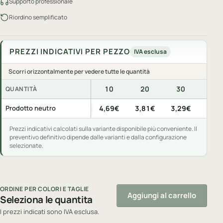
Supporto professionale
Riordino semplificato
PREZZI INDICATIVI PER PEZZO
IVA esclusa
Scorri orizzontalmente per vedere tutte le quantità
10
20
30
50
QUANTITÀ
Prezzi indicativi per pezzo, IVA esclusa, per quantità di acquis
Prodotto neutro
4,69€
3,81€
3,29€
2,63
Prezzi indicativi calcolati sulla variante disponibile più conveniente. Il
preventivo definitivo dipende dalle varianti e dalla configurazione
selezionate.
ORDINE PER COLORI E TAGLIE
Aggiungi al carrello
Seleziona le quantita
I prezzi indicati sono IVA esclusa.