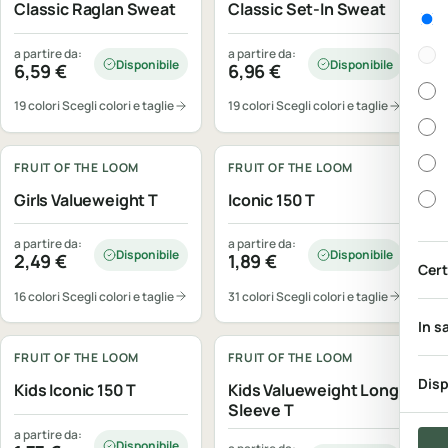
Classic Raglan Sweat
Classic Set-In Sweat
Gen
a partire da:
a partire da:
Disponibile
Disponibile
6,59
€
6,96
€
19 colori
Scegli colori e taglie
19 colori
Scegli colori e taglie
Personalizzabile
Personalizzabile
FRUIT OF THE LOOM
FRUIT OF THE LOOM
Girls Valueweight T
Iconic 150 T
a partire da:
a partire da:
Disponibile
Disponibile
2,49
€
1,89
€
Cert
16 colori
Scegli colori e taglie
31 colori
Scegli colori e taglie
Personalizzabile
Personalizzabile
In s
FRUIT OF THE LOOM
FRUIT OF THE LOOM
Disp
Kids Iconic 150 T
Kids Valueweight Long
Sleeve T
a partire da:
Disponibile