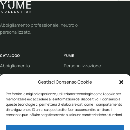
Abbigliamento professionale, neutro o
personalizzato.
CATALOGO
YUME
Abbigliamento
Personalizzazione
Workwear
Soluzioni
Gestisci Consenso Cookie
Sport
Supporto
Per fornire le migliori esperienze, utilizziamo tecnologie come i cookie per
Eco collection
Condizioni di vendita
memorizzare e/o accedere alle informazioni del dispositivo. Il consenso a
Brand
queste tecnologie ci permetterà di elaborare dati come il comportamento
di navigazione o ID unici su questo sito. Non acconsentire o ritirare il
consenso può influire negativamente su alcune caratteristiche e funzioni.
ASSISTENZA