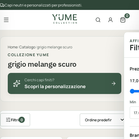
Capi neutri e personalizzati per professionisti.
0
Apri il menu
Apri la ricerca
Account
Apri il 
gorie del catalogo
AFF
Fil
Home
/
Catalogo
/
grigio melange scuro
COLLEZIONE YUME
grigio melange scuro
Prez
Cerchi capi finiti?
17,0
Scopri la personalizzazione
Min
Filtri
0
Ordina prodotti
Personalizzabile
Personalizzabile
Bra