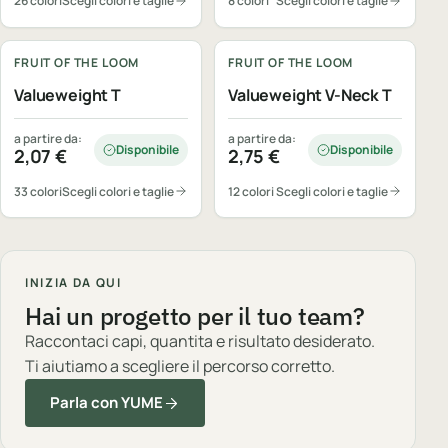
26 colori
Scegli colori e taglie
8 colori
Scegli colori e taglie
Personalizzabile
Personalizzabile
FRUIT OF THE LOOM
FRUIT OF THE LOOM
Valueweight T
Valueweight V-Neck T
a partire da:
a partire da:
Disponibile
Disponibile
2,07
€
2,75
€
33 colori
Scegli colori e taglie
12 colori
Scegli colori e taglie
INIZIA DA QUI
Hai un progetto per il tuo team?
Raccontaci capi, quantita e risultato desiderato.
Ti aiutiamo a scegliere il percorso corretto.
Parla con YUME