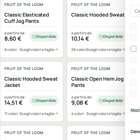
FRUIT OF THE LOOM
FRUIT OF THE LOOM
Cer
Classic Elasticated
Classic Hooded Sweat
Cuff Jog Pants
Bra
a partire da:
a partire da:
Disponibile
Disponibile
8,60
€
10,14
€
6 colori
Scegli colori e taglie
26 colori
Scegli colori e taglie
Personalizzabile
Personalizzabile
FRUIT OF THE LOOM
FRUIT OF THE LOOM
Classic Hooded Sweat
Classic Open Hem Jog
Jacket
Pants
a partire da:
a partire da:
Disponibile
Disponibile
14,51
€
9,08
€
Mostr
11 colori
Scegli colori e taglie
4 colori
Scegli colori e taglie
Personalizzabile
Personalizzabile
Gen
FRUIT OF THE LOOM
FRUIT OF THE LOOM