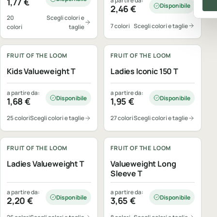
1,77
€
a partire da:
Disponibile
2,46
€
20
Scegli colori e
7 colori
Scegli colori e taglie
colori
taglie
Personalizzabile
Personalizzabile
FRUIT OF THE LOOM
FRUIT OF THE LOOM
Kids Valueweight T
Ladies Iconic 150 T
a partire da:
a partire da:
Disponibile
Disponibile
1,68
€
1,95
€
25 colori
Scegli colori e taglie
27 colori
Scegli colori e taglie
Personalizzabile
Personalizzabile
FRUIT OF THE LOOM
FRUIT OF THE LOOM
Ladies Valueweight T
Valueweight Long
Sleeve T
a partire da:
a partire da:
Disponibile
Disponibile
2,20
€
3,65
€