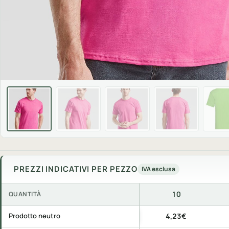
PREZZI INDICATIVI PER PEZZO
IVA esclusa
10
QUANTITÀ
Prezzi indicativi per pezzo, IVA esclusa, per quantità di acquis
Prodotto neutro
4,23€