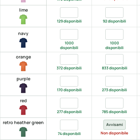
lime
Quantita lime, S
Quantita lime,
129 disponibili
92 disponibili
Quantita navy, S
Quantita navy,
navy
1000
1000
disponibili
disponibili
orange
Quantita orange, S
Quantita orang
372 disponibili
833 disponibili
purple
Quantita purple, S
Quantita purpl
170 disponibili
273 disponibili
red
Quantita red, S
Quantita red, 
277 disponibili
785 disponibili
retro heather green
Quantita retro heather green, S
Avvisami
Non disponibile
74 disponibili