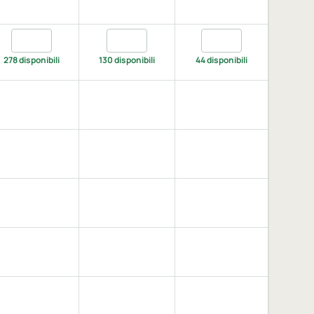
 grey, XXL
Quantita heather grey, 3XL
Quantita heather grey, 4XL
Quantita heather grey
278 disponibili
130 disponibili
44 disponibili
een, XXL
XXL
aphite, XXL
nk, XXL