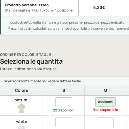
Prodotto personalizzato
6,23€
Stampa digitale · Max 10x5 cm · 1 posizione
Il costo di setup della stampa è già compreso nel prezzo per pezzo indicato.
Prezzi indicativi calcolati sulla variante disponibile più conveniente. Il preven
ORDINE PER COLORI E TAGLIE
Seleziona le quantita
I prezzi indicati sono IVA esclusa.
Colore
S
M
natural
Quantita natural, S
Avvisami
Non disponibile
22 disponibili
Quantita white, S
Quantita white
white