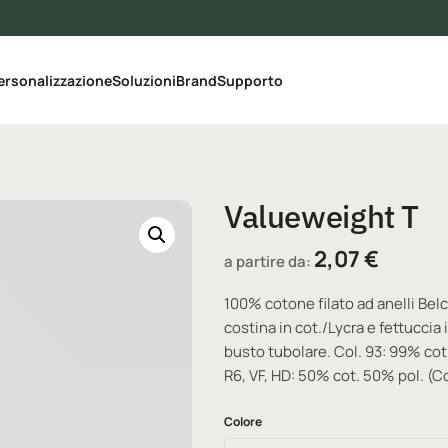
le categorie del catalogo
ersonalizzazione
Soluzioni
Brand
Supporto
Valueweight T
2,07
€
a partire da:
100% cotone filato ad anelli Belc
costina in cot./Lycra e fettuccia
busto tubolare. Col. 93: 99% cot.
R6, VF, HD: 50% cot. 50% pol. (Co
Colore