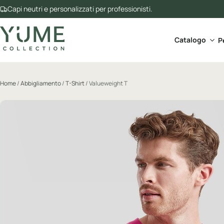
Capi neutri e personalizzati per professionisti.
Apri 
Catalogo
P
Home
/
Abbigliamento
/
T-Shirt
/ Valueweight T