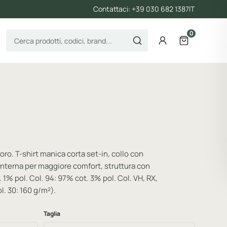
Contattaci: +39 030 682 1387
IT
0
Cerca prodotti
Account
Apri il carre
oro. T-shirt manica corta set-in, collo con
 interna per maggiore comfort, struttura con
 1% pol. Col. 94: 97% cot. 3% pol. Col. VH, RX,
l. 30: 160 g/m²).
Taglia