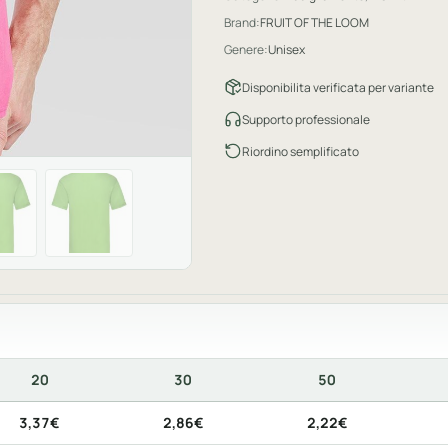
Brand:
FRUIT OF THE LOOM
Genere:
Unisex
Disponibilita verificata per variante
Supporto professionale
Riordino semplificato
20
30
50
to. La prima riga indica il prodotto neutro; la seconda riga, qu
3,37€
2,86€
2,22€