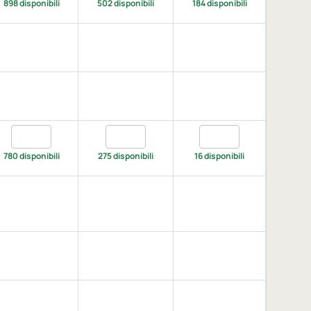
898 disponibili
502 disponibili
184 disponibili
lue, XXL
XXL
Quantita black, 3XL
Quantita black, 4XL
Quantita black, 5XL
780 disponibili
275 disponibili
16 disponibili
green, XXL
d, XXL
dy, XXL