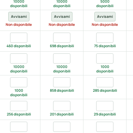
10000
10000
5000
disponibili
disponibili
disponibili
Avvisami
Avvisami
Avvisami
Non disponibile
Non disponibile
Non disponibile
 blue, M
Quantita azure blue, L
Quantita azure blue, XL
Quantita azure b
460 disponibili
698 disponibili
75 disponibili
, M
Quantita black, L
Quantita black, XL
Quantita black, 
10000
10000
1000
disponibili
disponibili
disponibili
 green, M
Quantita bottle green, L
Quantita bottle green, XL
Quantita bottle 
1000
858 disponibili
285 disponibili
disponibili
red, M
Quantita brick red, L
Quantita brick red, XL
Quantita brick re
256 disponibili
201 disponibili
29 disponibili
ndy, M
Quantita burgundy, L
Quantita burgundy, XL
Quantita burgun