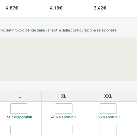
4,87€
4,19€
3,42€
tivo definitivo dipende dalle varianti e dalla configurazione selezionate.
L
XL
XXL
Quantita natural, L
Quantita natural, XL
Quantita natural
563 disponibili
406 disponibili
155 disponibili
, M
Quantita white, L
Quantita white, XL
Quantita white, 