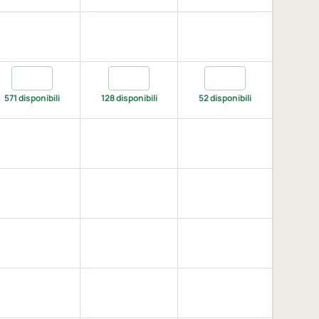
XL
XL
Quantita navy, 3XL
Quantita navy, 4XL
Quantita navy, 5XL
571 disponibili
128 disponibili
52 disponibili
 XXL
 XXL
L
eather green, XXL