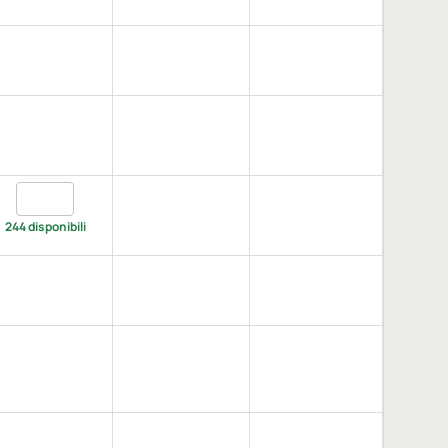
te, XXL
olive, XXL
vy, XXL
Quantita deep navy, 3XL
244 disponibili
, XXL
melange scuro, XXL