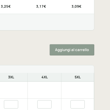
3,25€
3,17€
3,09€
Aggiungi al carrello
3XL
4XL
5XL
, XXL
XXL
Quantita white, 3XL
Quantita white, 4XL
Quantita white, 5XL