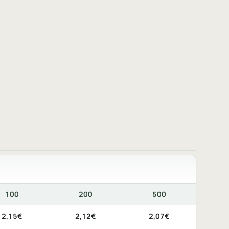
100
200
500
ando disponibile, lo stesso prodotto personalizzato nella config
2,15€
2,12€
2,07€