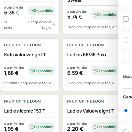
Sweat
a partire da:
Disponibile
6,38
€
a partire da:
Disponibile
5,74
€
20
Scegli colori e
14 colori
Scegli colori e taglie
colori
taglie
Personalizzabile
Personalizzabile
FRUIT OF THE LOOM
FRUIT OF THE LOOM
Kids Valueweight T
Ladies 65/35 Polo
a partire da:
a partire da:
Disponibile
Disponibile
1,68
€
6,59
€
Mostr
25 colori
Scegli colori e taglie
13 colori
Scegli colori e taglie
Personalizzabile
Personalizzabile
Gen
FRUIT OF THE LOOM
FRUIT OF THE LOOM
Gen
Ladies Iconic 150 T
Ladies Valueweight T
a partire da:
a partire da:
Disponibile
Disponibile
1,95
€
2,20
€