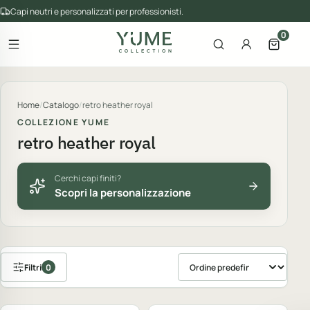
Capi neutri e personalizzati per professionisti.
0
Apri il menu
Apri la ricerca
Account
Apri il 
gorie del catalogo
Home
/
Catalogo
/
retro heather royal
COLLEZIONE YUME
retro heather royal
Cerchi capi finiti?
Scopri la personalizzazione
Filtri
0
Ordina prodotti
Personalizzabile
Personalizzabile