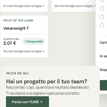
27 colori
Scegli colori e taglie
26 colori
Scegli colori e taglie
Personalizzabile
FRUIT OF THE LOOM
Valueweight T
a partire da:
Disponibile
2,07
€
Cert
33 colori
Scegli colori e taglie
In s
Disp
INIZIA DA QUI
Hai un progetto per il tuo team?
Raccontaci capi, quantita e risultato desiderato.
Ti aiutiamo a scegliere il percorso corretto.
Parla con YUME