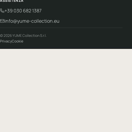
ASSISTENZA
+39 030 682 1387
info@yume-collection.eu
© 2026 YUME Collection S.r.l.
Privacy
Cookie