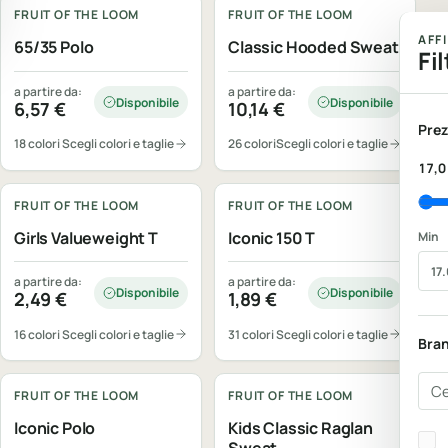
FRUIT OF THE LOOM
FRUIT OF THE LOOM
AFF
65/35 Polo
Classic Hooded Sweat
Fil
a partire da:
a partire da:
Disponibile
Disponibile
6,57
€
10,14
€
Prez
18 colori
Scegli colori e taglie
26 colori
Scegli colori e taglie
Personalizzabile
Personalizzabile
17,0
FRUIT OF THE LOOM
FRUIT OF THE LOOM
Girls Valueweight T
Iconic 150 T
Min
a partire da:
a partire da:
Disponibile
Disponibile
2,49
€
1,89
€
16 colori
Scegli colori e taglie
31 colori
Scegli colori e taglie
Bra
Personalizzabile
Personalizzabile
Cer
FRUIT OF THE LOOM
FRUIT OF THE LOOM
Iconic Polo
Kids Classic Raglan
Bra