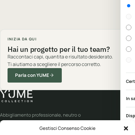
Gen
INIZIA DA QUI
Hai un progetto per il tuo team?
Raccontaci capi, quantita e risultato desiderato.
Ti aiutiamo a scegliere il percorso corretto.
Parla con YUME
Cert
In s
Abbigliamento professionale, neutro o
Disp
personalizzato.
Gestisci Consenso Cookie