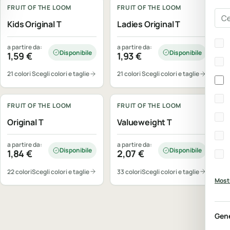
FRUIT OF THE LOOM
FRUIT OF THE LOOM
Cer
Kids Original T
Ladies Original T
Bra
a partire da:
a partire da:
Disponibile
Disponibile
1,59
€
1,93
€
21 colori
Scegli colori e taglie
21 colori
Scegli colori e taglie
Personalizzabile
Personalizzabile
FRUIT OF THE LOOM
FRUIT OF THE LOOM
Original T
Valueweight T
a partire da:
a partire da:
Disponibile
Disponibile
1,84
€
2,07
€
22 colori
Scegli colori e taglie
33 colori
Scegli colori e taglie
Mostr
Gen