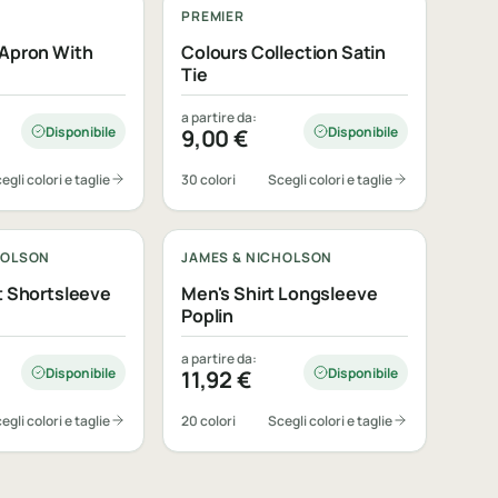
PREMIER
 Apron With
Colours Collection Satin
Tie
a partire da:
Disponibile
Disponibile
9,00
€
egli colori e taglie
30 colori
Scegli colori e taglie
bile
Personalizzabile
HOLSON
JAMES & NICHOLSON
rt Shortsleeve
Men's Shirt Longsleeve
Poplin
a partire da:
Disponibile
Disponibile
11,92
€
egli colori e taglie
20 colori
Scegli colori e taglie