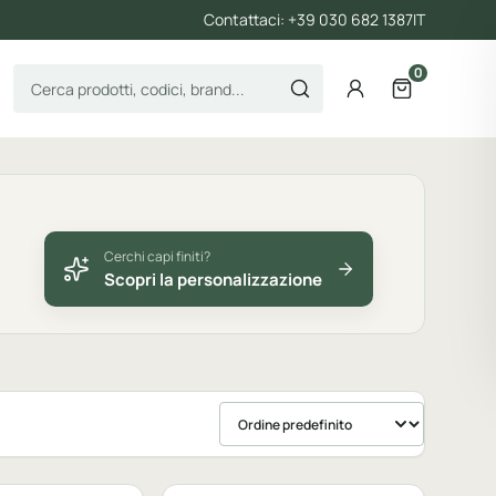
Contattaci: +39 030 682 1387
IT
0
Cerca prodotti
Account
Apri il carre
Cerchi capi finiti?
Scopri la personalizzazione
Ordina prodotti
bile
Personalizzabile