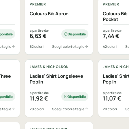
PREMIER
PREMIER
Colours Bib Apron
Colours Bib
Pocket
a partire da:
a partire da:
ponibile
Disponibile
6,63
€
7,44
€
e taglie
62 colori
Scegli colori e taglie
42 colori
Sc
Personalizzabile
Personalizza
JAMES & NICHOLSON
JAMES & NIC
Three
Ladies' Shirt Longsleeve
Ladies' Shi
Poplin
Poplin
a partire da:
a partire da:
ponibile
Disponibile
11,92
€
11,07
€
e taglie
20 colori
Scegli colori e taglie
20 colori
Sc
Personalizzabile