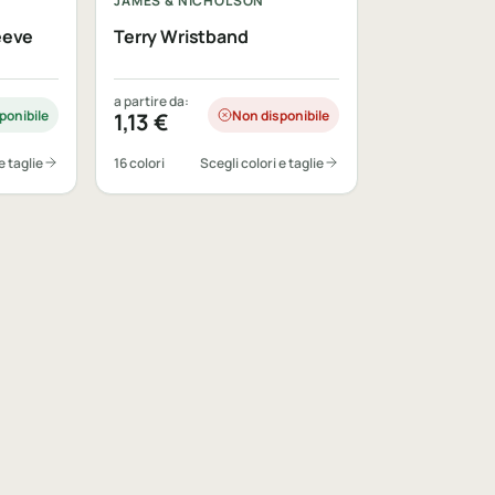
JAMES & NICHOLSON
eeve
Terry Wristband
a partire da:
ponibile
Non disponibile
1,13
€
e taglie
16 colori
Scegli colori e taglie