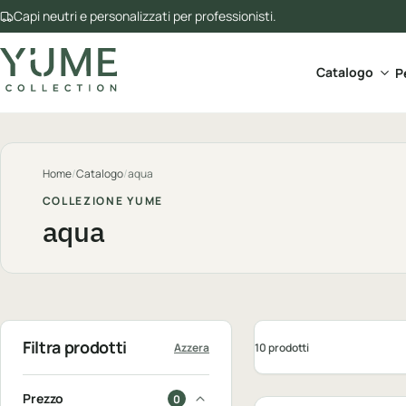
Capi neutri e personalizzati per professionisti.
Apri 
Catalogo
P
Home
/
Catalogo
/
aqua
COLLEZIONE YUME
aqua
Filtra prodotti
10 prodotti
Azzera
Personalizzabile
Prezzo
0