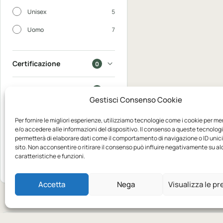
Unisex
5
Uomo
7
Certificazione
0
In saldo
0
Gestisci Consenso Cookie
Disponibili
0
Per fornire le migliori esperienze, utilizziamo tecnologie come i cookie per m
e/o accedere alle informazioni del dispositivo. Il consenso a queste tecnologi
permetterà di elaborare dati come il comportamento di navigazione o ID unic
Mostra
sito. Non acconsentire o ritirare il consenso può influire negativamente su a
10
caratteristiche e funzioni.
Azzera
prodotti
Accetta
Nega
Visualizza le p