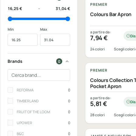
PREMIER
16,25 €
-
31,04 €
Colours Bar Apron
Min
Max
a partire da:
Dis
7,94
€
24 colori
Scegli colori 
Personalizzabile
Brands
0
PREMIER
Cerca un brand
Colours Collection 
Pocket Apron
Brands
REFORMA
0
a partire da:
TIMBERLAND
0
Dis
5,81
€
FRUIT OF THE LOOM
0
28 colori
Scegli colori 
Personalizzabile
UPOWER
0
B&C
0