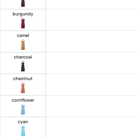
burgundy
camel
charcoal
chestnut
cornflower
cyan