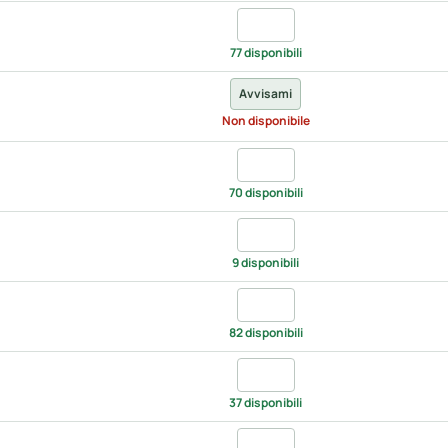
Quantita dark grey, UNICA
77 disponibili
Avvisami
Non disponibile
Quantita emerald, UNICA
70 disponibili
Quantita fuchsia, UNICA
9 disponibili
Quantita grey denim, UNICA
82 disponibili
Quantita hot pink, UNICA
37 disponibili
Quantita indigo denim, UNIC