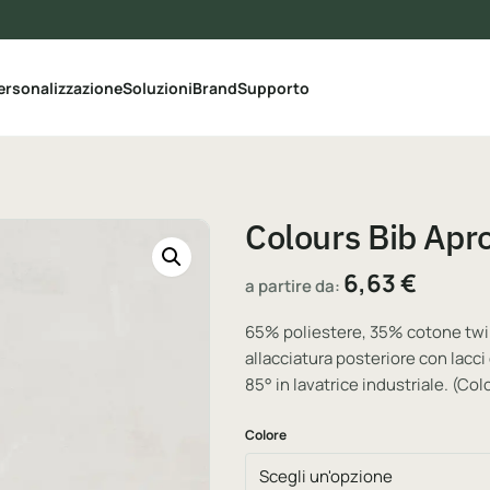
le categorie del catalogo
ersonalizzazione
Soluzioni
Brand
Supporto
Colours Bib Apr
6,63
€
a partire da:
65% poliestere, 35% cotone twill
allacciatura posteriore con lacci
85° in lavatrice industriale. (C
Colore