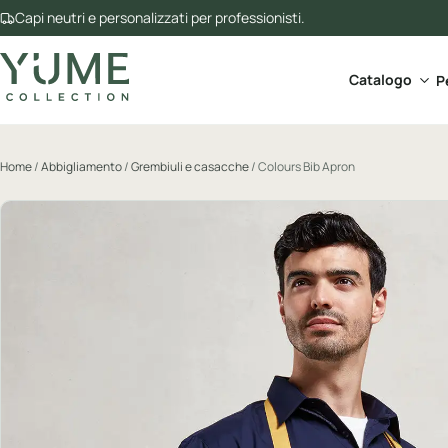
Capi neutri e personalizzati per professionisti.
Apri 
Catalogo
P
Home
/
Abbigliamento
/
Grembiuli e casacche
/ Colours Bib Apron