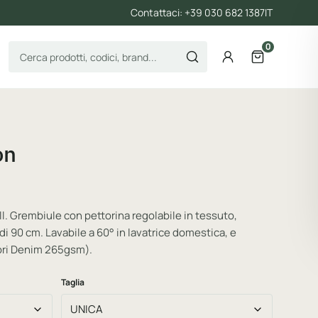
Contattaci: +39 030 682 1387
IT
0
Cerca prodotti
Account
Apri il carre
on
. Grembiule con pettorina regolabile in tessuto,
 di 90 cm. Lavabile a 60° in lavatrice domestica, e
olori Denim 265gsm).
Taglia