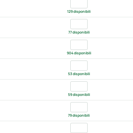
Quantita aqua, UNICA
129 disponibili
Quantita aubergine, UNICA
77 disponibili
Quantita black, UNICA
904 disponibili
Quantita black denim, UNICA
53 disponibili
Quantita blue denim, UNICA
59 disponibili
Quantita bottle, UNICA
79 disponibili
Quantita brown, UNICA