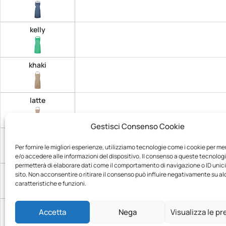
kelly
khaki
latte
Gestisci Consenso Cookie
lavender
Per fornire le migliori esperienze, utilizziamo tecnologie come i cookie per m
e/o accedere alle informazioni del dispositivo. Il consenso a queste tecnologi
permetterà di elaborare dati come il comportamento di navigazione o ID unic
lemon
sito. Non acconsentire o ritirare il consenso può influire negativamente su a
caratteristiche e funzioni.
light blue
Accetta
Nega
Visualizza le p