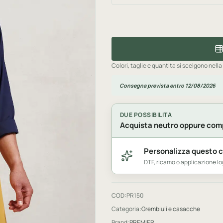
Colori, taglie e quantita si scelgono nella
Consegna prevista entro 12/08/2026
DUE POSSIBILITA
Acquista neutro oppure comp
Personalizza questo 
DTF, ricamo o applicazione 
COD:
PR150
Categoria:
Grembiuli e casacche
Brand:
PREMIER