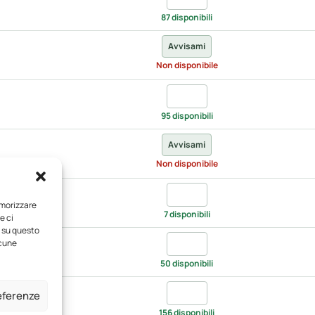
87 disponibili
Avvisami
Non disponibile
Quantita khaki, UNICA
95 disponibili
Avvisami
Non disponibile
Quantita lavender, UNICA
emorizzare
7 disponibili
e ci
i su questo
Quantita lemon, UNICA
lcune
50 disponibili
Quantita light blue, UNICA
referenze
156 disponibili