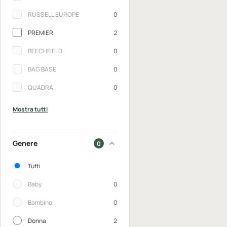
RUSSELL EUROPE
0
PREMIER
2
BEECHFIELD
0
BAG BASE
0
QUADRA
0
Mostra tutti
Genere
0
Genere
Tutti
Baby
0
Bambino
0
Donna
2