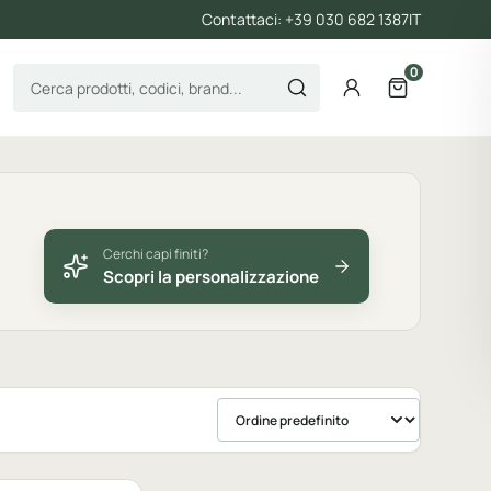
Contattaci: +39 030 682 1387
IT
0
Cerca prodotti
Account
Apri il carre
Cerchi capi finiti?
Scopri la personalizzazione
Ordina prodotti
bile