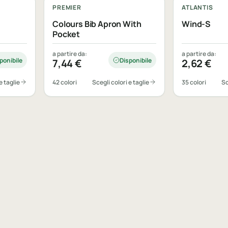
PREMIER
ATLANTIS
Colours Bib Apron With
Wind-S
Pocket
a partire da:
a partire da:
ponibile
Disponibile
7,44
€
2,62
€
e taglie
42 colori
Scegli colori e taglie
35 colori
Sc