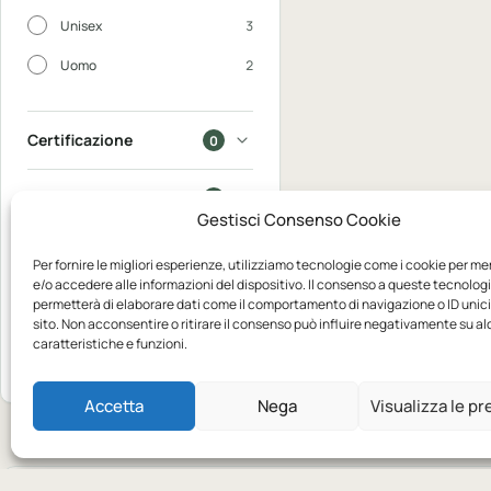
Unisex
3
Uomo
2
Certificazione
0
In saldo
0
Gestisci Consenso Cookie
Disponibili
0
Per fornire le migliori esperienze, utilizziamo tecnologie come i cookie per m
e/o accedere alle informazioni del dispositivo. Il consenso a queste tecnologi
permetterà di elaborare dati come il comportamento di navigazione o ID unic
Mostra
sito. Non acconsentire o ritirare il consenso può influire negativamente su a
3
caratteristiche e funzioni.
Azzera
prodotti
Accetta
Nega
Visualizza le p