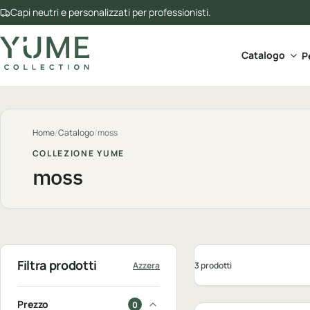
Capi neutri e personalizzati per professionisti.
Apri 
Catalogo
P
Home
/
Catalogo
/
moss
COLLEZIONE YUME
moss
Filtra prodotti
3 prodotti
Azzera
Personalizzabile
Prezzo
0