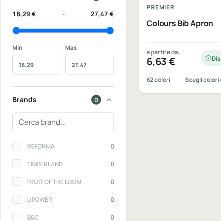
PREMIER
18,29 €
-
27,47 €
Colours Bib Apron
Min
Max
a partire da:
Dis
6,63
€
62 colori
Scegli colori 
Brands
0
Cerca un brand
Brands
REFORMA
0
TIMBERLAND
0
FRUIT OF THE LOOM
0
UPOWER
0
B&C
0