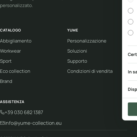
personalizzato.
CATALOGO
YUME
Abbigliamento
Personalizzazione
Workwear
Soluzioni
Cert
Sport
Supporto
Eco collection
Condizioni di vendita
In s
Brand
Disp
ASSISTENZA
+39 030 682 1387
info@yume-collection.eu