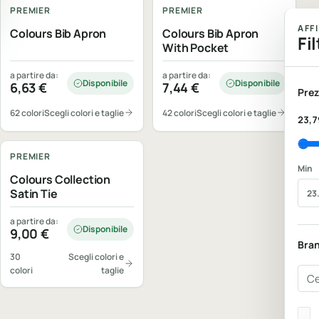
PREMIER
PREMIER
AFF
Colours Bib Apron
Colours Bib Apron
Fil
With Pocket
a partire da:
a partire da:
Disponibile
Disponibile
6,63
€
7,44
€
Prez
62 colori
Scegli colori e taglie
42 colori
Scegli colori e taglie
23,7
Personalizzabile
PREMIER
Min
Colours Collection
Satin Tie
a partire da:
Disponibile
9,00
€
Bra
30
Scegli colori e
colori
taglie
Cer
Bra