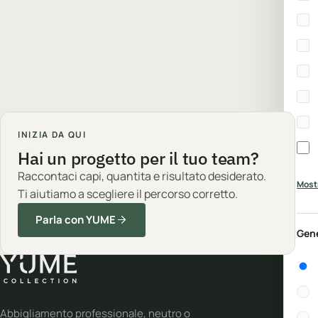
INIZIA DA QUI
Hai un progetto per il tuo team?
Raccontaci capi, quantita e risultato desiderato.
Mostr
Ti aiutiamo a scegliere il percorso corretto.
Parla con YUME
Gen
Gen
Abbigliamento professionale, neutro o