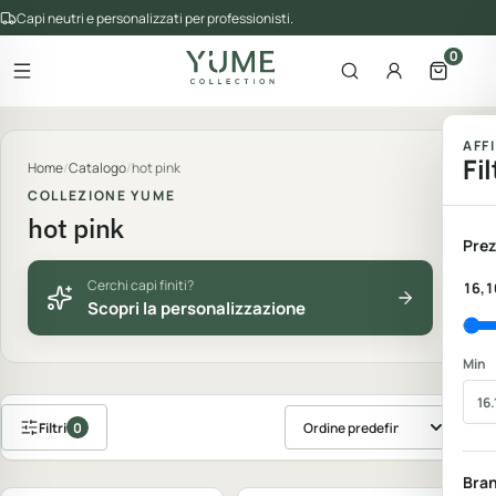
Capi neutri e personalizzati per professionisti.
0
Apri il menu
Apri la ricerca
Account
Apri il 
gorie del catalogo
AFF
Fil
Home
/
Catalogo
/
hot pink
COLLEZIONE YUME
hot pink
Prez
Cerchi capi finiti?
16,1
Scopri la personalizzazione
Min
Filtri
0
Ordina prodotti
Personalizzabile
Personalizzabile
Bra