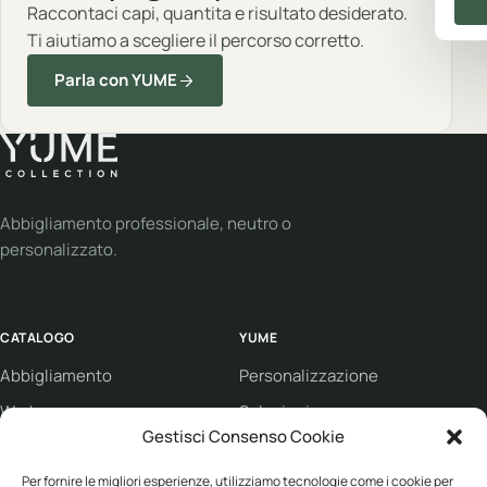
Raccontaci capi, quantita e risultato desiderato.
Ti aiutiamo a scegliere il percorso corretto.
Parla con YUME
Abbigliamento professionale, neutro o
personalizzato.
CATALOGO
YUME
Abbigliamento
Personalizzazione
Workwear
Soluzioni
Gestisci Consenso Cookie
Sport
Supporto
Per fornire le migliori esperienze, utilizziamo tecnologie come i cookie per
Eco collection
Condizioni di vendita