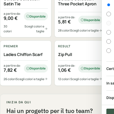
Gen
Satin Tie
Three Pocket Apron
a partire da:
Disponibile
9,00
€
a partire da:
Disponibile
5,81
€
30
Scegli colori e
28 colori
Scegli colori e taglie
colori
taglie
Personalizzabile
Personalizzabile
PREMIER
RESULT
Ladies Chiffon Scarf
Zip Pull
a partire da:
a partire da:
Cert
Disponibile
Disponibile
7,82
€
1,06
€
26 colori
Scegli colori e taglie
12 colori
Scegli colori e taglie
In s
Disp
INIZIA DA QUI
Hai un progetto per il tuo team?