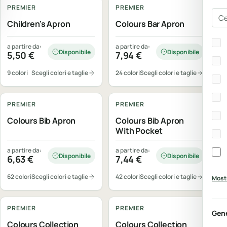
PREMIER
PREMIER
Cer
Children's Apron
Colours Bar Apron
Bra
a partire da:
a partire da:
Disponibile
Disponibile
5,50
€
7,94
€
9 colori
Scegli colori e taglie
24 colori
Scegli colori e taglie
Personalizzabile
Personalizzabile
PREMIER
PREMIER
Colours Bib Apron
Colours Bib Apron
With Pocket
a partire da:
a partire da:
Disponibile
Disponibile
6,63
€
7,44
€
62 colori
Scegli colori e taglie
42 colori
Scegli colori e taglie
Mostr
Personalizzabile
Personalizzabile
PREMIER
PREMIER
Gen
Colours Collection
Colours Collection