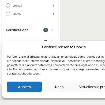
Unisex
1
Uomo
1
Certificazione
0
In saldo
0
Gestisci Consenso Cookie
Disponibili
0
Per fornire le migliori esperienze, utilizziamo tecnologie come i cookie per m
e/o accedere alle informazioni del dispositivo. Il consenso a queste tecnologi
permetterà di elaborare dati come il comportamento di navigazione o ID unic
Mostra
sito. Non acconsentire o ritirare il consenso può influire negativamente su a
2
caratteristiche e funzioni.
Azzera
prodotti
Accetta
Nega
Visualizza le p