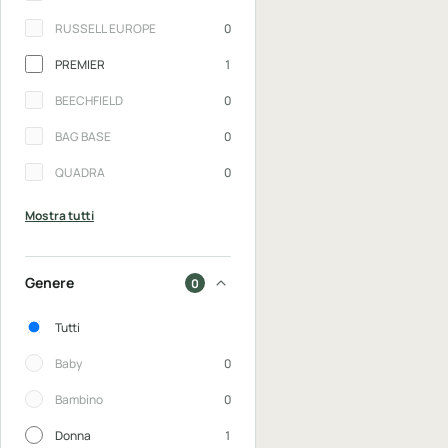
RUSSELL EUROPE
0
PREMIER
1
BEECHFIELD
0
BAG BASE
0
QUADRA
0
Mostra tutti
Genere
0
Genere
Tutti
Baby
0
Bambino
0
Donna
1