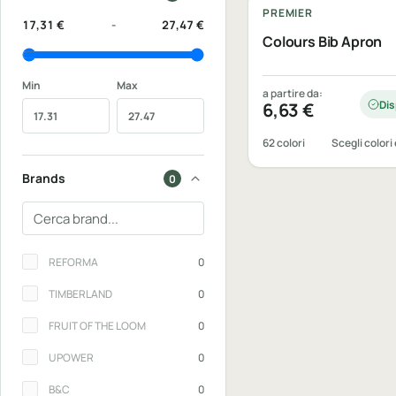
PREMIER
17,31 €
-
27,47 €
Colours Bib Apron
Min
Max
a partire da:
Dis
6,63
€
62 colori
Scegli colori 
Brands
0
Cerca un brand
Brands
REFORMA
0
TIMBERLAND
0
FRUIT OF THE LOOM
0
UPOWER
0
B&C
0