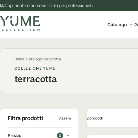
Capi neutri e personalizzati per professionisti.
Apri 
Catalogo
P
Home
/
Catalogo
/
terracotta
COLLEZIONE YUME
terracotta
Filtra prodotti
2 prodotti
Azzera
Personalizzabile
Prezzo
0