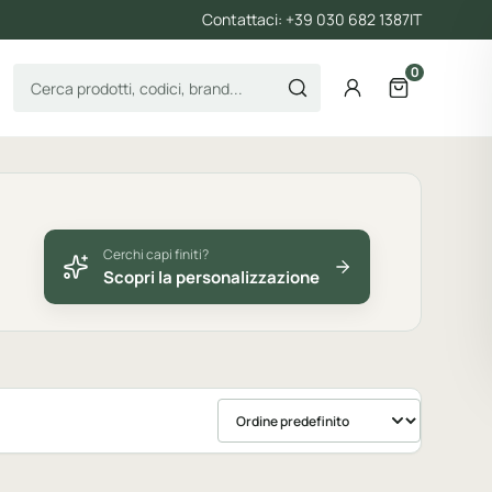
Contattaci: +39 030 682 1387
IT
0
Cerca prodotti
Account
Apri il carre
Cerchi capi finiti?
Scopri la personalizzazione
Ordina prodotti