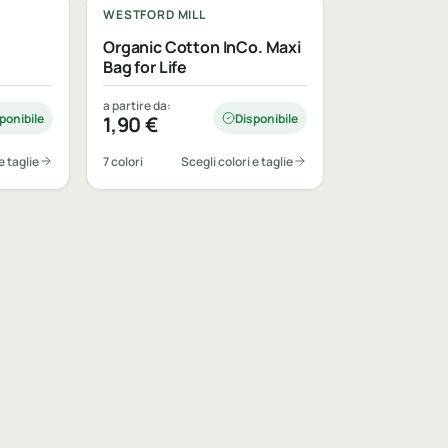
WESTFORD MILL
Organic Cotton InCo. Maxi
Bag for Life
a partire da:
ponibile
Disponibile
1,90
€
e taglie
7 colori
Scegli colori e taglie