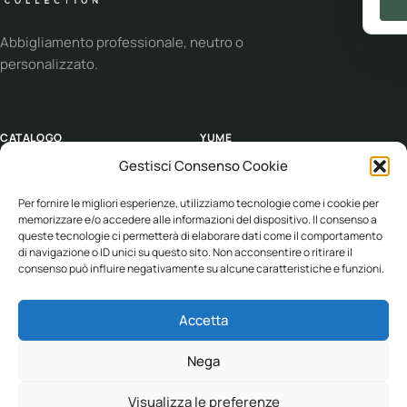
Abbigliamento professionale, neutro o
personalizzato.
CATALOGO
YUME
Gestisci Consenso Cookie
Abbigliamento
Personalizzazione
Workwear
Soluzioni
Per fornire le migliori esperienze, utilizziamo tecnologie come i cookie per
memorizzare e/o accedere alle informazioni del dispositivo. Il consenso a
Sport
Supporto
queste tecnologie ci permetterà di elaborare dati come il comportamento
di navigazione o ID unici su questo sito. Non acconsentire o ritirare il
Eco collection
Condizioni di vendita
consenso può influire negativamente su alcune caratteristiche e funzioni.
Brand
Accetta
ASSISTENZA
Nega
+39 030 682 1387
Visualizza le preferenze