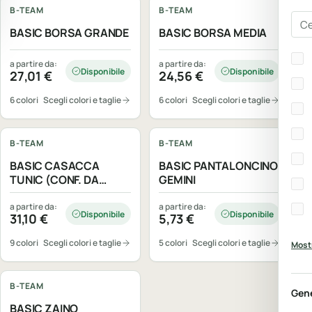
B-TEAM
B-TEAM
Cer
BASIC BORSA GRANDE
BASIC BORSA MEDIA
Bra
a partire da:
a partire da:
Disponibile
Disponibile
27,01
€
24,56
€
6 colori
Scegli colori e taglie
6 colori
Scegli colori e taglie
Personalizzabile
Personalizzabile
B-TEAM
B-TEAM
BASIC CASACCA
BASIC PANTALONCINO
TUNIC (CONF. DA
GEMINI
10PZ)
a partire da:
a partire da:
Disponibile
Disponibile
31,10
€
5,73
€
9 colori
Scegli colori e taglie
5 colori
Scegli colori e taglie
Mostr
Personalizzabile
B-TEAM
Gen
BASIC ZAINO