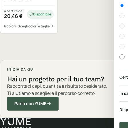
Gen
a partire da:
Disponibile
20,46
€
6 colori
Scegli colori e taglie
INIZIA DA QUI
Hai un progetto per il tuo team?
Cert
Raccontaci capi, quantita e risultato desiderato.
Ti aiutiamo a scegliere il percorso corretto.
In s
Parla con YUME
Disp