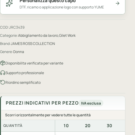
Personalizza questo capo
DTF, ricamo o applicazione logo con supporto YUME
COD:
JRC3439
Categorie:
Abbigliamento da lavoro
,
Gilet Work
Brand:
JAMES ROSS COLLECTION
Genere:
Donna
Disponibilita verificata per variante
Supporto professionale
Riordino semplificato
PREZZI INDICATIVI PER PEZZO
IVA esclusa
Scorri orizzontalmente per vedere tutte le quantità
10
20
30
50
QUANTITÀ