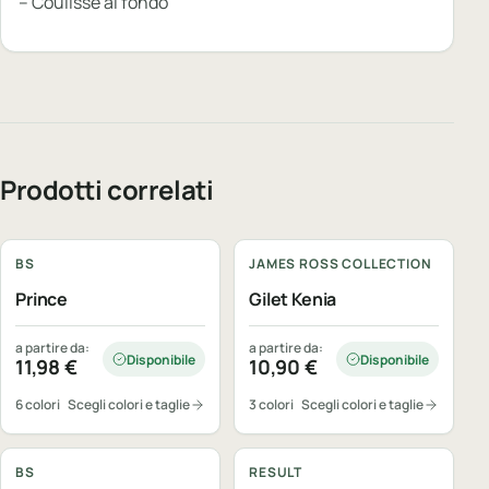
– Coulisse al fondo
Prodotti correlati
Personalizzabile
Personalizzabile
BS
JAMES ROSS COLLECTION
Prince
Gilet Kenia
a partire da:
a partire da:
Disponibile
Disponibile
11,98
€
10,90
€
6 colori
Scegli colori e taglie
3 colori
Scegli colori e taglie
Personalizzabile
Personalizzabile
BS
RESULT