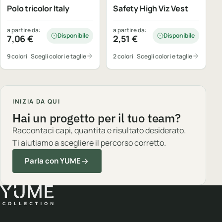
Polo tricolor Italy
Safety High Viz Vest
a partire da:
a partire da:
Disponibile
Disponibile
7,06
€
2,51
€
9 colori
Scegli colori e taglie
2 colori
Scegli colori e taglie
INIZIA DA QUI
Hai un progetto per il tuo team?
Raccontaci capi, quantita e risultato desiderato.
Ti aiutiamo a scegliere il percorso corretto.
Parla con YUME