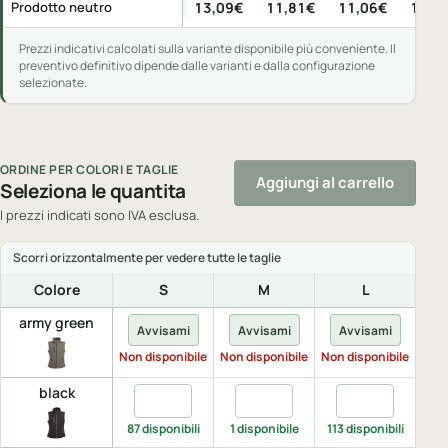
Prezzi indicativi per pezzo, IVA esclusa, per quantità di acquis
Prodotto neutro
13,09€
11,81€
11,06€
10,1
Prezzi indicativi calcolati sulla variante disponibile più conveniente. Il
preventivo definitivo dipende dalle varianti e dalla configurazione
selezionate.
ORDINE PER COLORI E TAGLIE
Aggiungi al carrello
Seleziona le quantita
I prezzi indicati sono IVA esclusa.
Colore
S
M
L
army green
Avvisami
Avvisami
Avvisami
A
Non disponibile
Non disponibile
Non disponibile
Non 
black
Quantita black, S
Quantita black, M
Quantita black,
Q
87 disponibili
1 disponibile
113 disponibili
114