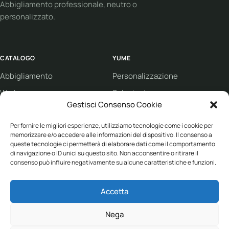
Abbigliamento professionale, neutro o
personalizzato.
CATALOGO
YUME
Abbigliamento
Personalizzazione
Workwear
Soluzioni
Gestisci Consenso Cookie
Sport
Supporto
Per fornire le migliori esperienze, utilizziamo tecnologie come i cookie per
Eco collection
Condizioni di vendita
memorizzare e/o accedere alle informazioni del dispositivo. Il consenso a
Brand
queste tecnologie ci permetterà di elaborare dati come il comportamento
di navigazione o ID unici su questo sito. Non acconsentire o ritirare il
consenso può influire negativamente su alcune caratteristiche e funzioni.
ASSISTENZA
Accetta
+39 030 682 1387
info@yume-collection.eu
Nega