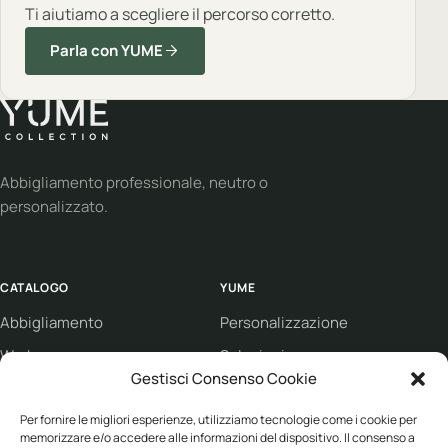
Ti aiutiamo a scegliere il percorso corretto.
Parla con YUME
Abbigliamento professionale, neutro o
personalizzato.
CATALOGO
YUME
Abbigliamento
Personalizzazione
Workwear
Soluzioni
Gestisci Consenso Cookie
Sport
Supporto
Eco collection
Condizioni di vendita
Per fornire le migliori esperienze, utilizziamo tecnologie come i cookie per
memorizzare e/o accedere alle informazioni del dispositivo. Il consenso a