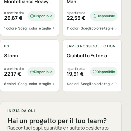
Montebianco Heavy
Man
Lady
a partire da:
a partire da:
Disponibile
Disponibile
26,67
€
22,53
€
1 colore
Scegli colori e taglie
11 colori
Scegli colori e taglie
Personalizzabile
Personalizzabile
BS
JAMES ROSS COLLECTION
Storm
Giubbotto Estonia
a partire da:
a partire da:
Disponibile
Disponibile
22,17
€
19,91
€
8 colori
Scegli colori e taglie
4 colori
Scegli colori e taglie
INIZIA DA QUI
Hai un progetto per il tuo team?
Raccontaci capi, quantita e risultato desiderato.