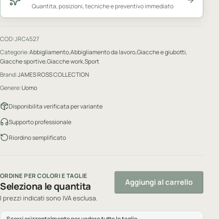
Quantita, posizioni, tecniche e preventivo immediato
COD:
JRC4527
Categorie:
Abbigliamento
,
Abbigliamento da lavoro
,
Giacche e giubotti
,
Giacche sportive
,
Giacche work
,
Sport
Brand:
JAMES ROSS COLLECTION
Genere:
Uomo
Disponibilita verificata per variante
Supporto professionale
Riordino semplificato
ORDINE PER COLORI E TAGLIE
Aggiungi al carrello
Seleziona le quantita
I prezzi indicati sono IVA esclusa.