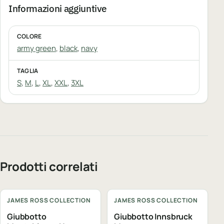
Informazioni aggiuntive
COLORE
army green
,
black
,
navy
TAGLIA
S
,
M
,
L
,
XL
,
XXL
,
3XL
Prodotti correlati
Personalizzabile
Personalizzabile
JAMES ROSS COLLECTION
JAMES ROSS COLLECTION
Giubbotto
Giubbotto Innsbruck