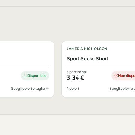
le
Personalizzabile
JAMES & NICHOLSON
Sport Socks Short
a partire da:
Disponibile
Non dispo
3,34
€
Scegli colori e taglie
4 colori
Scegli colori e 