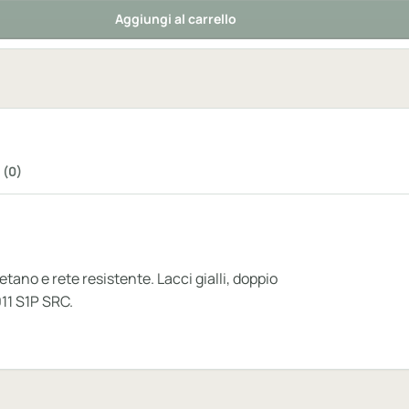
Aggiungi al carrello
 (0)
ano e rete resistente. Lacci gialli, doppio
011 S1P SRC.