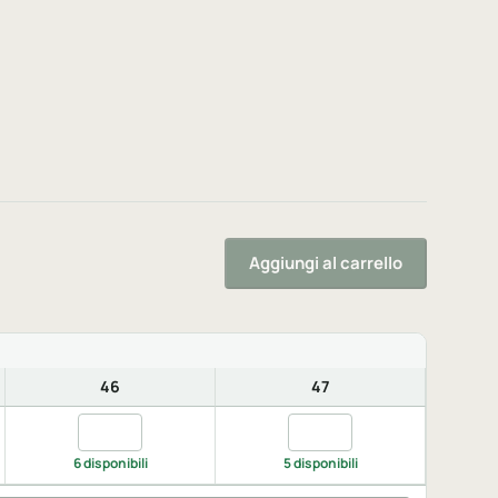
Aggiungi al carrello
46
47
rey, 44.5
Quantita black/grey, 46
Quantita black/grey, 47
6 disponibili
5 disponibili