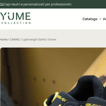
Capi neutri e personalizzati per professionisti.
Apri 
Catalogo
P
Home
/
CAMAC
/ Lightweight Safety Trainer