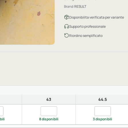
Brand:
RESULT
Disponibilita verificata per variante
Supporto professionale
Riordino semplificato
43
44.5
ta black/grey, 42
Quantita black/grey, 43
Quantita black/g
bili
8 disponibili
3 disponibili