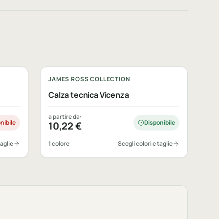
Personalizzabile
JAMES ROSS COLLECTION
Calza tecnica Vicenza
a partire da:
nibile
Disponibile
10,22
€
taglie
1 colore
Scegli colori e taglie