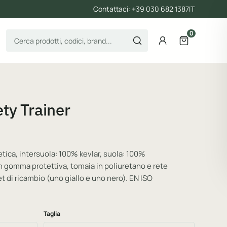
Contattaci: +39 030 682 1387
IT
0
Cerca prodotti
Account
Apri il carre
ty Trainer
etica, intersuola: 100% kevlar, suola: 100%
gomma protettiva, tomaia in poliuretano e rete
et di ricambio (uno giallo e uno nero). EN ISO
Taglia