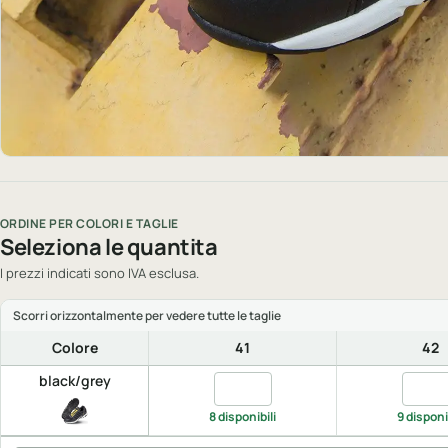
ORDINE PER COLORI E TAGLIE
Seleziona le quantita
I prezzi indicati sono IVA esclusa.
Colore
41
42
black/grey
Quantita black/grey, 41
Quanti
8 disponibili
9 disponi