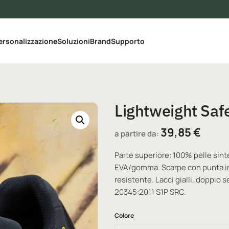
le categorie del catalogo
ersonalizzazione
Soluzioni
Brand
Supporto
Lightweight Safe
39,85
€
a partire da:
Parte superiore: 100% pelle sint
EVA/gomma. Scarpe con punta in 
resistente. Lacci gialli, doppio s
20345:2011 S1P SRC.
Colore