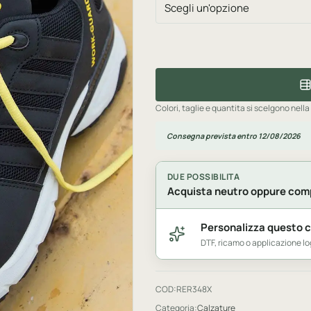
Colori, taglie e quantita si scelgono nella
Consegna prevista entro 12/08/2026
DUE POSSIBILITA
Acquista neutro oppure comp
Personalizza questo 
DTF, ricamo o applicazione 
COD:
RER348X
Categoria:
Calzature